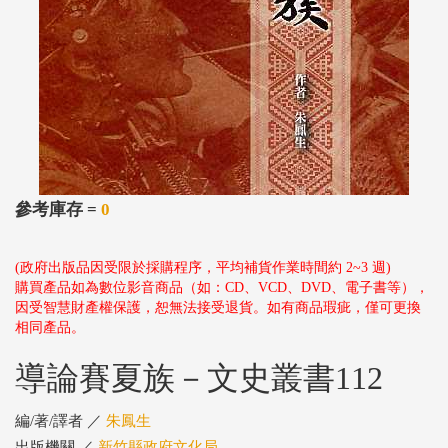
參考庫存 =
0
(政府出版品因受限於採購程序，平均補貨作業時間約 2~3 週)
購買產品如為數位影音商品（如：CD、VCD、DVD、電子書等），
因受智慧財產權保護，恕無法接受退貨。如有商品瑕疵，僅可更換
相同產品。
導論賽夏族－文史叢書112
編/著/譯者 ／
朱鳳生
出版機關 ／
新竹縣政府文化局