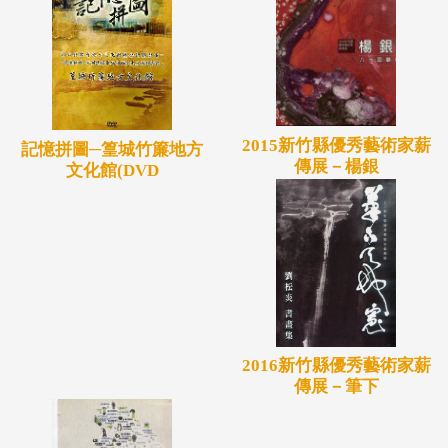
2015新竹縣優秀藝術家薪
記憶拼圖─篁城竹簾地方
傳展－楊銀
文化館(DVD
2016新竹縣優秀藝術家薪
傳展－筆下