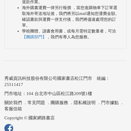
退款作業。
海外購書運費一律另行報價 ，當您進購物車下訂單選
取海外寄送地址後，我們將另以mail通知您運費金額。
確認書款與運費一併支付後，我們將儘速處理您的訂
單。
學校團體、讀書會用書，或每月需特定數量者，可洽
【團購部門】
，我們有專人為您服務。
秀威資訊科技股份有限公司國家書店松江門市 統編：
25511417
門市地址：104 台北市中山區松江路209號1樓
關於我們
．
常見問題
．
團購服務
．
隱私權說明
．
門市據點
．
客服信箱
Copyright © 國家網路書店