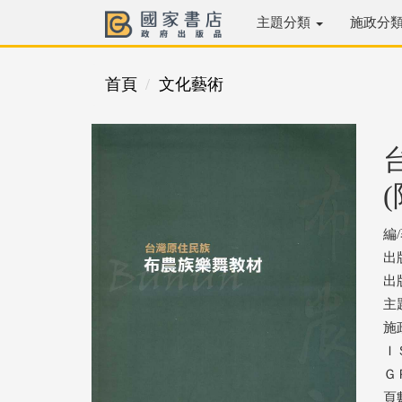
主題分類
施政分
首頁
文化藝術
編
出
出版
主
施
ＩＳ
ＧＰ
頁數