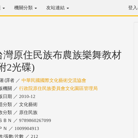
類
機關分類
友站連結
登入
台灣原住民族布農族樂舞教材
(附2光碟)
/著/譯者 ／
中華民國國際文化藝術交流協會
版機關 ／
行政院原住民族委員會文化園區管理局
日期 ／ 2010-12
題分類 ／ 文化藝術
政分類 ／ 原住民族
ＢＮ ／ 9789860267099
Ｎ ／ 1009904913
/張數/片數 ／ 212