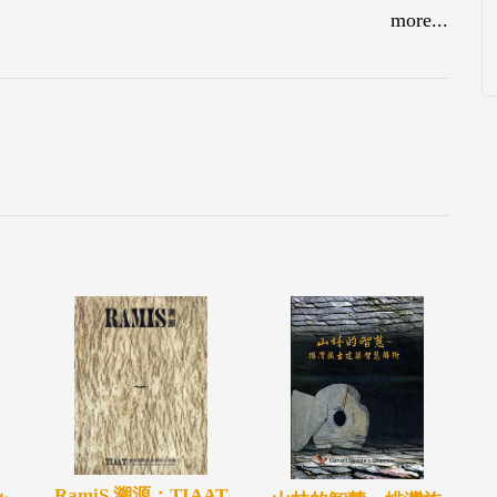
more...
RamiS 溯源：TIAAT