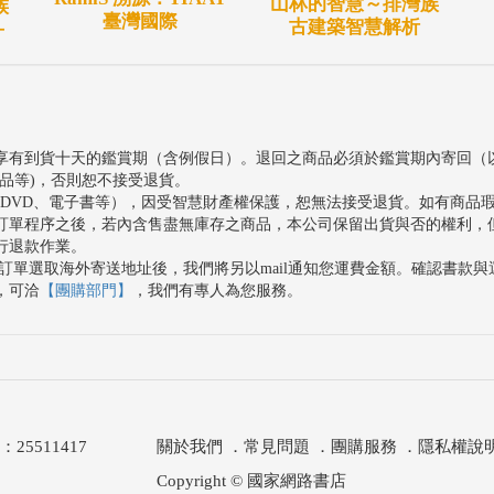
山林的智慧～排灣族
族
臺灣國際
古建築智慧解析
－
享有到貨十天的鑑賞期（含例假日）。退回之商品必須於鑑賞期內寄回（
品等)，否則恕不接受退貨。
、DVD、電子書等），因受智慧財產權保護，恕無法接受退貨。如有商品
訂單程序之後，若內含售盡無庫存之商品，本公司保留出貨與否的權利，
行退款作業。
訂單選取海外寄送地址後，我們將另以mail通知您運費金額。確認書款
，可洽
【團購部門】
，我們有專人為您服務。
511417
關於我們
．
常見問題
．
團購服務
．
隱私權說
Copyright © 國家網路書店