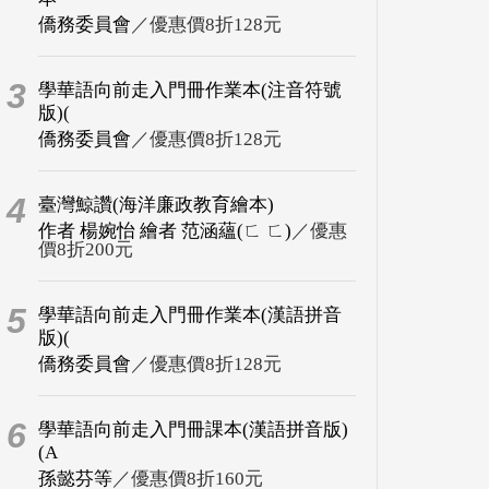
僑務委員會
／優惠價8折128元
3
學華語向前走入門冊作業本(注音符號
版)(
僑務委員會
／優惠價8折128元
4
臺灣鯨讚(海洋廉政教育繪本)
作者 楊婉怡 繪者 范涵蘊(ㄈ ㄈ)
／優惠
價8折200元
5
學華語向前走入門冊作業本(漢語拼音
版)(
僑務委員會
／優惠價8折128元
6
學華語向前走入門冊課本(漢語拼音版)
(A
孫懿芬等
／優惠價8折160元