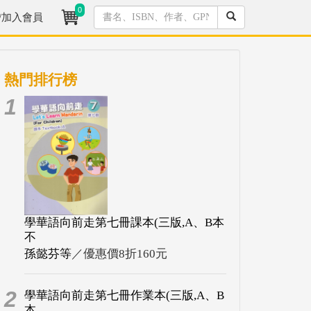
0
/加入會員
熱門排行榜
1
學華語向前走第七冊課本(三版,A、B本
不
孫懿芬等
／優惠價8折160元
2
學華語向前走第七冊作業本(三版,A、B
本