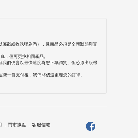
以郵戳或收執聯為憑），且商品必須是全新狀態與完
瑕疵，僅可更換相同產品。
但我們仍會以最快速度為您下單調貨。但恐原出版機
與運費一併支付後，我們將儘速處理您的訂單。
明
．
門市據點
．
客服信箱