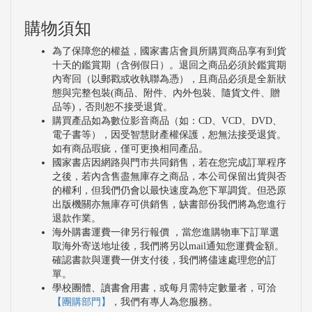
購物須知
為了保障您的權益，國家書店會員所購買商品享有到貨
十天的鑑賞期（含例假日）。退回之商品必須於鑑賞期
內寄回（以郵戳或收執聯為憑），且商品必須是全新狀
態與完整包裝(商品、附件、內外包裝、隨貨文件、贈
品等)，否則恕不接受退貨。
購買產品如為數位影音商品（如：CD、VCD、DVD、
電子書等），因受智慧財產權保護，恕無法接受退貨。
如有商品瑕疵，僅可更換相同產品。
國家書店因網路與門市共同銷售，若在您完成訂單程序
之後，若內含售盡無庫存之商品，本公司保留出貨與否
的權利，但我們仍會以最快速度為您下單調貨。但恐原
出版機關亦無庫存可供銷售，缺書部份我們將為您進行
退款作業。
海外購書運費一律另行報價 ，當您進購物車下訂單選
取海外寄送地址後，我們將另以mail通知您運費金額。
確認書款與運費一併支付後，我們將儘速處理您的訂
單。
學校團體、讀書會用書，或每月需特定數量者，可洽
【團購部門】
，我們有專人為您服務。