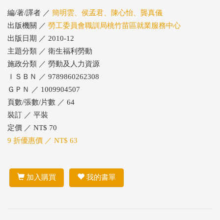
編/著/譯者 ／
簡明雲、侯孟君、陳心怡、龔真儀
出版機關 ／
勞工委員會職訓局桃竹苗區就業服務中心
出版日期 ／ 2010-12
主題分類 ／ 衛生福利勞動
施政分類 ／ 勞動及人力資源
ＩＳＢＮ ／ 9789860262308
ＧＰＮ ／ 1009904507
頁數/張數/片數 ／ 64
裝訂 ／ 平裝
定價 ／ NT$ 70
9 折優惠價 ／ NT$ 63
加入購買
我的書單