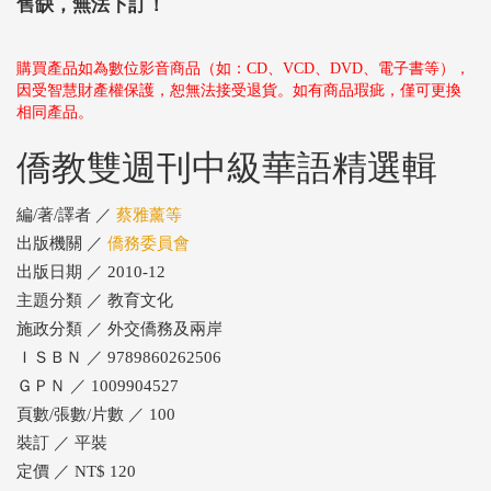
售缺，無法下訂！
購買產品如為數位影音商品（如：CD、VCD、DVD、電子書等），
因受智慧財產權保護，恕無法接受退貨。如有商品瑕疵，僅可更換
相同產品。
僑教雙週刊中級華語精選輯
編/著/譯者 ／
蔡雅薰等
出版機關 ／
僑務委員會
出版日期 ／ 2010-12
主題分類 ／ 教育文化
施政分類 ／ 外交僑務及兩岸
ＩＳＢＮ ／ 9789860262506
ＧＰＮ ／ 1009904527
頁數/張數/片數 ／ 100
裝訂 ／ 平裝
定價 ／ NT$ 120