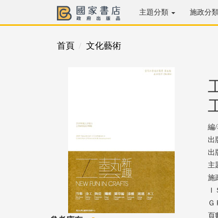
主題分類
施政分
首頁
文化藝術
編
出
出版
主
施
ＩＳ
ＧＰ
頁數