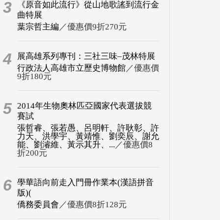
3
《原音如此流行》從山地歌謠到流行金
曲特展
葉宗哲主編
／優惠價9折270元
4
展高雄系列專刊：三社三味–茂林特展
行政法人高雄市立歷史博物館
／優惠價
9折180元
5
2014年生物奧林匹亞國家代表選拔競
賽試
張哲睿、張若愚、呂明軒、許耿彰、許
力天、洪學宇、黃靖惟、劉奕辰、謝允
能、劉濬維、黃示其升、...
／優惠價8
折200元
6
學華語向前走入門冊作業本(漢語拼音
版)(
僑務委員會
／優惠價8折128元