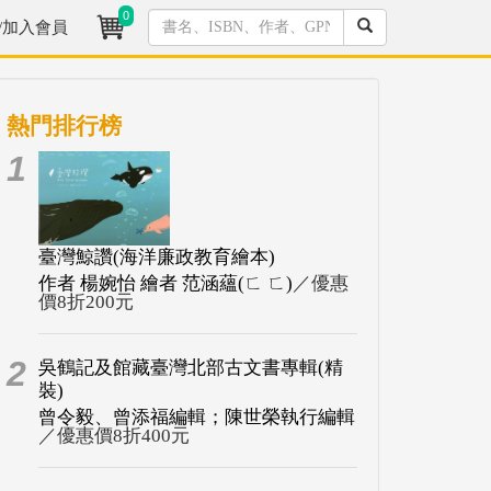
0
/加入會員
熱門排行榜
1
臺灣鯨讚(海洋廉政教育繪本)
作者 楊婉怡 繪者 范涵蘊(ㄈ ㄈ)
／優惠
價8折200元
2
吳鶴記及館藏臺灣北部古文書專輯(精
裝)
曾令毅、曾添福編輯；陳世榮執行編輯
／優惠價8折400元