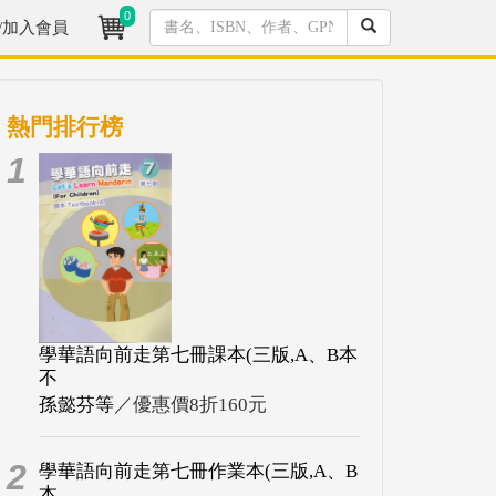
0
/加入會員
熱門排行榜
1
學華語向前走第七冊課本(三版,A、B本
不
孫懿芬等
／優惠價8折160元
2
學華語向前走第七冊作業本(三版,A、B
本