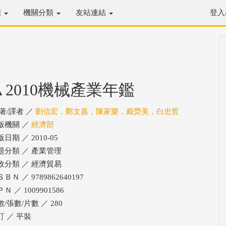
類
機關分類
友站連結
登入
▲2010機械產業年鑑
/著/譯者 ／
劉信宏，鄭文嘉，陳家樂，戴熒美，白忠哲
版機關 ／
經濟部
日期 ／ 2010-05
題分類 ／ 產業管理
政分類 ／ 經濟貿易
ＢＮ ／ 9789862640197
Ｎ ／ 1009901586
/張數/片數 ／ 280
訂 ／ 平裝