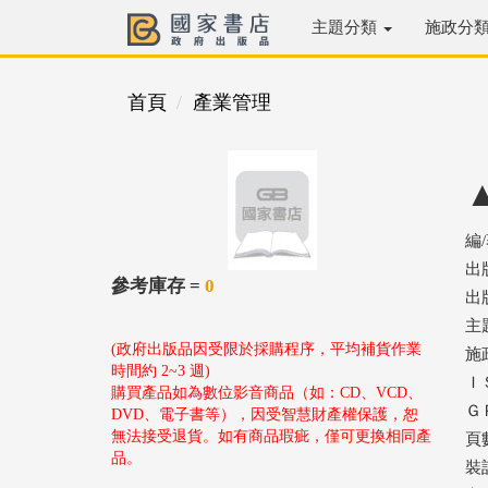
主題分類
施政分
首頁
產業管理
編
出
參考庫存 =
0
出版
主
(政府出版品因受限於採購程序，平均補貨作業
施
時間約 2~3 週)
ＩＳ
購買產品如為數位影音商品（如：CD、VCD、
ＧＰ
DVD、電子書等），因受智慧財產權保護，恕
無法接受退貨。如有商品瑕疵，僅可更換相同產
頁數
品。
裝