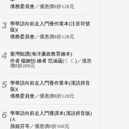
僑務委員會
／優惠價8折128元
3
學華語向前走入門冊作業本(注音符號
版)(
僑務委員會
／優惠價8折128元
4
臺灣鯨讚(海洋廉政教育繪本)
作者 楊婉怡 繪者 范涵蘊(ㄈ ㄈ)
／優惠
價8折200元
5
學華語向前走入門冊作業本(漢語拼音
版)(
僑務委員會
／優惠價8折128元
6
學華語向前走入門冊課本(漢語拼音版)
(A
孫懿芬等
／優惠價8折160元