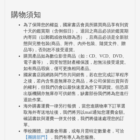
購物須知
為了保障您的權益，國家書店會員所購買商品享有到貨
十天的鑑賞期（含例假日）。退回之商品必須於鑑賞期
內寄回（以郵戳或收執聯為憑），且商品必須是全新狀
態與完整包裝(商品、附件、內外包裝、隨貨文件、贈
品等)，否則恕不接受退貨。
購買產品如為數位影音商品（如：CD、VCD、DVD、
電子書等），因受智慧財產權保護，恕無法接受退貨。
如有商品瑕疵，僅可更換相同產品。
國家書店因網路與門市共同銷售，若在您完成訂單程序
之後，若內含售盡無庫存之商品，本公司保留出貨與否
的權利，但我們仍會以最快速度為您下單調貨。但恐原
出版機關亦無庫存可供銷售，缺書部份我們將為您進行
退款作業。
海外購書運費一律另行報價 ，當您進購物車下訂單選
取海外寄送地址後，我們將另以mail通知您運費金額。
確認書款與運費一併支付後，我們將儘速處理您的訂
單。
學校團體、讀書會用書，或每月需特定數量者，可洽
【團購部門】
，我們有專人為您服務。