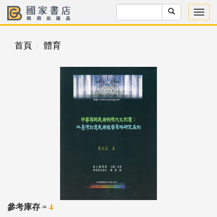
首頁
體育
參考庫存 =
4