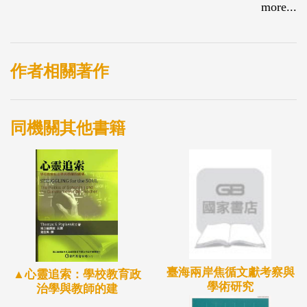
構「創意武術」的進化特色。透過實際案例的敘述與
more...
介紹，提供政府相關單位、相關民間組織、或推動人
員能有更多元的思考方向。本書以「中華民國創意武
術協會」的個案來進行探究，解析「創意武術」所具
作者相關著作
備的發展屬性與條件，並以文獻分析法與詮釋學的角
度，來分析案例的發展策略。本書指出「創意武術」
同機關其他書籍
發展，必須從21世紀的消費體驗及媒體角度進行思
考。「新形態武術展演」、「藝術感官雕塑」與「社
區健康議題」三項因素成為重要的發展關鍵。
臺海兩岸焦循文獻考察與
▲心靈追索：學校教育政
學術研究
治學與教師的建