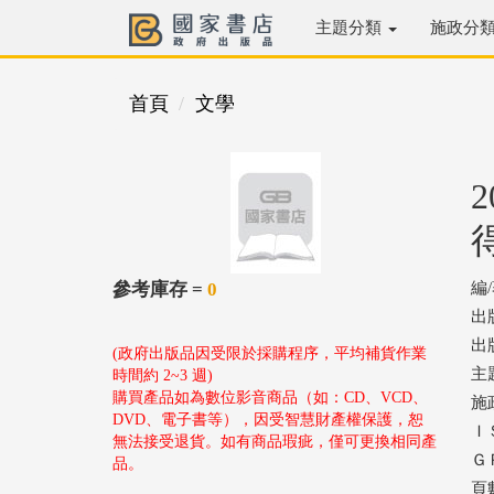
主題分類
施政分
首頁
文學
參考庫存 =
0
編
出
出版
(政府出版品因受限於採購程序，平均補貨作業
主
時間約 2~3 週)
購買產品如為數位影音商品（如：CD、VCD、
施
DVD、電子書等），因受智慧財產權保護，恕
ＩＳ
無法接受退貨。如有商品瑕疵，僅可更換相同產
ＧＰ
品。
頁數