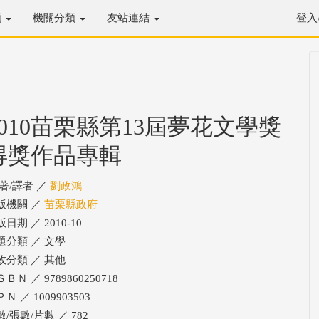
類
機關分類
友站連結
登入
2010苗栗縣第13屆夢花文學獎
得獎作品專輯
/著/譯者 ／
劉政鴻
版機關 ／
苗栗縣政府
日期 ／ 2010-10
題分類 ／ 文學
政分類 ／ 其他
ＢＮ ／ 9789860250718
Ｎ ／ 1009903503
/張數/片數 ／ 782