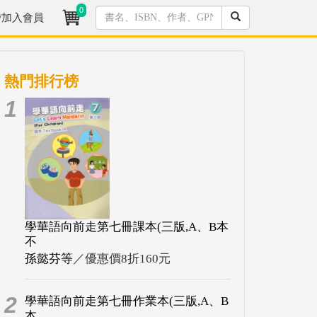
0
/加入會員
熱門排行榜
1
學華語向前走第七冊課本(三版,A、B本
不
孫懿芬等
／優惠價8折160元
2
學華語向前走第七冊作業本(三版,A、B
本