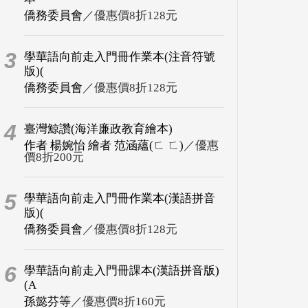
僑務委員會
／優惠價8折128元
3
學華語向前走入門冊作業本(注音符號
版)(
僑務委員會
／優惠價8折128元
4
臺灣鯨讚(海洋廉政教育繪本)
作者 楊婉怡 繪者 范涵蘊(ㄈ ㄈ)
／優惠
價8折200元
5
學華語向前走入門冊作業本(漢語拼音
版)(
僑務委員會
／優惠價8折128元
6
學華語向前走入門冊課本(漢語拼音版)
(A
孫懿芬等
／優惠價8折160元