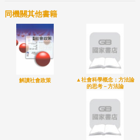
處。
本書的編者邁克亞倫(John MacAloon)教授蒐集了十四
同機關其他書籍
篇有關Soc 2課程的論文，這些論文分別是由十四位
重要的社會科學家所執筆，他們都是深受Soc 2課程
形塑的教師與學生。本書通過這些作者對Soc 2課程
的記憶與判斷，回溯此課程在規劃上的細節以及發展
的歷史，並透過這樣的回顧與追尋，更加瞭解芝加哥
大學通識教育的實際運作面與前瞻性，同時也深入探
▲社會科學概念：方法論
討社會科學通識教育的重要性。
解讀社會政策
的思考－方法論