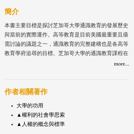
簡介
本書主要目標是探討芝加哥大學通識教育的發展歷史
與當前的實際運作。高等教育是目前美國最重要且亟
需討論的議題之一，通識教育的完整建構也是各高等
教育學府追尋的目標。芝加哥大學的通識教育課程在
全美獲得極高的聲望，其規劃以核心課程為主，規劃
more...
為幾個主要系列，包括物理、生物科學、社會科學與
人文等；大學生不分科系，在入學後的前兩年必須輪
流修習不同系列的核心課程，到大三才進入主修專門
作者相關著作
科目的課程。芝加哥大學設計出「兩年期社會科學課
大學的功用
程」(Social Science 2, 簡稱Soc 2)的通識教育，Soc 2
▲權利的社會學思索
課對全美各大學的教育指導方針有著相當深刻的影
▲人權的概念與標準
響，而這也是芝加哥大學在通識教育之規劃上成功之