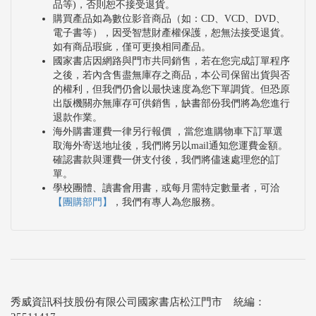
品等)，否則恕不接受退貨。
購買產品如為數位影音商品（如：CD、VCD、DVD、
電子書等），因受智慧財產權保護，恕無法接受退貨。
如有商品瑕疵，僅可更換相同產品。
國家書店因網路與門市共同銷售，若在您完成訂單程序
之後，若內含售盡無庫存之商品，本公司保留出貨與否
的權利，但我們仍會以最快速度為您下單調貨。但恐原
出版機關亦無庫存可供銷售，缺書部份我們將為您進行
退款作業。
海外購書運費一律另行報價 ，當您進購物車下訂單選
取海外寄送地址後，我們將另以mail通知您運費金額。
確認書款與運費一併支付後，我們將儘速處理您的訂
單。
學校團體、讀書會用書，或每月需特定數量者，可洽
【團購部門】
，我們有專人為您服務。
秀威資訊科技股份有限公司國家書店松江門市 統編：