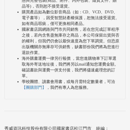
態與完整包裝(商品、附件、內外包裝、隨貨文件、贈
品等)，否則恕不接受退貨。
購買產品如為數位影音商品（如：CD、VCD、DVD、
電子書等），因受智慧財產權保護，恕無法接受退貨。
如有商品瑕疵，僅可更換相同產品。
國家書店因網路與門市共同銷售，若在您完成訂單程序
之後，若內含售盡無庫存之商品，本公司保留出貨與否
的權利，但我們仍會以最快速度為您下單調貨。但恐原
出版機關亦無庫存可供銷售，缺書部份我們將為您進行
退款作業。
海外購書運費一律另行報價 ，當您進購物車下訂單選
取海外寄送地址後，我們將另以mail通知您運費金額。
確認書款與運費一併支付後，我們將儘速處理您的訂
單。
學校團體、讀書會用書，或每月需特定數量者，可洽
【團購部門】
，我們有專人為您服務。
秀威資訊科技股份有限公司國家書店松江門市 統編：