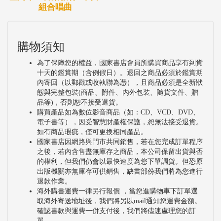
組合唱曲
購物須知
為了保障您的權益，國家書店會員所購買商品享有到貨
十天的鑑賞期（含例假日）。退回之商品必須於鑑賞期
內寄回（以郵戳或收執聯為憑），且商品必須是全新狀
態與完整包裝(商品、附件、內外包裝、隨貨文件、贈
品等)，否則恕不接受退貨。
購買產品如為數位影音商品（如：CD、VCD、DVD、
電子書等），因受智慧財產權保護，恕無法接受退貨。
如有商品瑕疵，僅可更換相同產品。
國家書店因網路與門市共同銷售，若在您完成訂單程序
之後，若內含售盡無庫存之商品，本公司保留出貨與否
的權利，但我們仍會以最快速度為您下單調貨。但恐原
出版機關亦無庫存可供銷售，缺書部份我們將為您進行
退款作業。
海外購書運費一律另行報價 ，當您進購物車下訂單選
取海外寄送地址後，我們將另以mail通知您運費金額。
確認書款與運費一併支付後，我們將儘速處理您的訂
單。