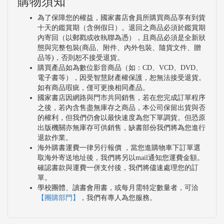
購物須知
為了保障您的權益，國家書店會員所購買商品享有到貨
十天的鑑賞期（含例假日）。退回之商品必須於鑑賞期
內寄回（以郵戳或收執聯為憑），且商品必須是全新狀
態與完整包裝(商品、附件、內外包裝、隨貨文件、贈
品等)，否則恕不接受退貨。
購買產品如為數位影音商品（如：CD、VCD、DVD、
電子書等），因受智慧財產權保護，恕無法接受退貨。
如有商品瑕疵，僅可更換相同產品。
國家書店因網路與門市共同銷售，若在您完成訂單程序
之後，若內含售盡無庫存之商品，本公司保留出貨與否
的權利，但我們仍會以最快速度為您下單調貨。但恐原
出版機關亦無庫存可供銷售，缺書部份我們將為您進行
退款作業。
海外購書運費一律另行報價 ，當您進購物車下訂單選
取海外寄送地址後，我們將另以mail通知您運費金額。
確認書款與運費一併支付後，我們將儘速處理您的訂
單。
學校團體、讀書會用書，或每月需特定數量者，可洽
【團購部門】
，我們有專人為您服務。