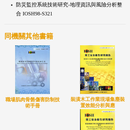
防災監控系統技術研究-地理資訊與風險分析整
強模組。主要包含以下三大項目：(一)監控訊號整
合 IOSH98-S321
合，整合消防警報、偵煙警報，於場景中模擬可能的
煙霧狀況；整合門禁資訊，於介面中呈現門的開關狀
態，讓指揮官易於掌控逃生機制；整合CCTV系統，
同機關其他書籍
幫助指揮官佐證相關現場情況。(二)風險評估資訊整
合，整合應變場所風險評估之結果。於災變發生時，
先進行風險分析，透過此一機制，幫助指揮官釐清警
報發生原因。(三)結合緊急應變決策支援平台，此計
畫目的之一是要將虛擬實境的3D資訊平台與2D介面
功能做一個責任分割，著重於如何將兩個系統資訊中
進行分割與整合，以達到系統最大效益。
裝潢木工作業現場集塵裝
職場肌肉骨骼傷害防制技
置效能分析與應
術手冊
未來將持續著手研究如何能透過此一虛擬實境模組，
協助指揮關於救災時達到最佳救災效率。並期望結合
現場應變演練測試，針對模組中尚未建置或未完善之