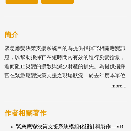
簡介
緊急應變決策支援系統目的為提供指揮官相關應變訊
息，以幫助指揮官在短時間內有效的進行災變搶救，
進而阻止災變的擴散與減少財產的損失。為提供指揮
官在緊急應變決策支援之現場狀況，於去年度本單位
建置一虛擬實境之緊急應變模組，期能幫助指揮官快
more...
速掌握現場之狀況，經討論與測試後發現與2D現有系
統之應變資訊有互相重疊，為更能提升相關緊急應變
之效能，故期能於虛擬實境模組中加入相關監控訊
作者相關著作
號，展現更為擬真之現場狀況。
緊急應變決策支援系統模組化設計與製作—VR
本研究完成一個以應變現場資訊為基礎之虛擬實境增