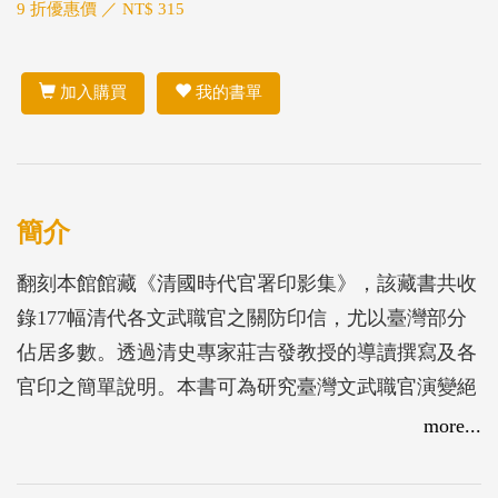
9 折優惠價 ／ NT$ 315
加入購買
我的書單
簡介
翻刻本館館藏《清國時代官署印影集》，該藏書共收
錄177幅清代各文武職官之關防印信，尤以臺灣部分
佔居多數。透過清史專家莊吉發教授的導讀撰寫及各
官印之簡單說明。本書可為研究臺灣文武職官演變絕
佳材料。
more...