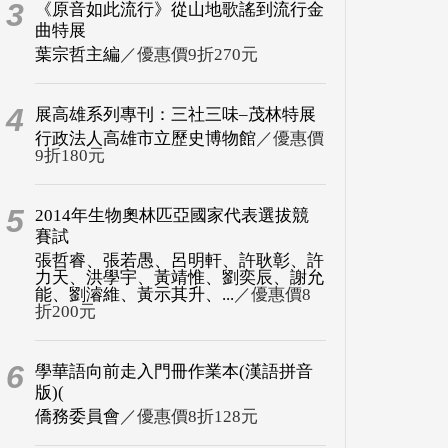
3
《原音如此流行》從山地歌謠到流行金
曲特展
葉宗哲主編
／優惠價9折270元
4
展高雄系列專刊：三社三味–茂林特展
行政法人高雄市立歷史博物館
／優惠價
9折180元
5
2014年生物奧林匹亞國家代表選拔競
賽試
張哲睿、張若愚、呂明軒、許耿彰、許
力天、洪學宇、黃靖惟、劉奕辰、謝允
能、劉濬維、黃示其升、...
／優惠價8
折200元
6
學華語向前走入門冊作業本(漢語拼音
版)(
僑務委員會
／優惠價8折128元