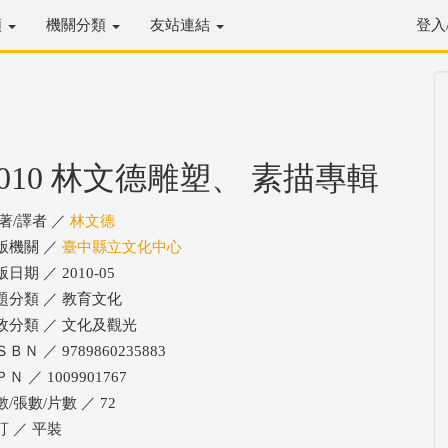
類
機關分類
友站連結
登入
2010 林文德雕塑、 素描專輯
/著/譯者 ／
林文德
版機關 ／
臺中縣立文化中心
日期 ／ 2010-05
題分類 ／ 教育文化
政分類 ／ 文化及觀光
ＢＮ ／ 9789860235883
Ｎ ／ 1009901767
數/張數/片數 ／ 72
訂 ／ 平裝