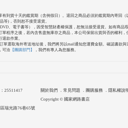
享有到貨十天的鑑賞期（含例假日）。退回之商品必須於鑑賞期內寄回（
品等)，否則恕不接受退貨。
、DVD、電子書等），因受智慧財產權保護，恕無法接受退貨。如有商品
訂單程序之後，若內含售盡無庫存之商品，本公司保留出貨與否的權利，
行退款作業。
訂單選取海外寄送地址後，我們將另以mail通知您運費金額。確認書款
，可洽
【團購部門】
，我們有專人為您服務。
511417
關於我們
．
常見問題
．
團購服務
．
隱私權說
Copyright © 國家網路書店
區瑞光路76巷65號