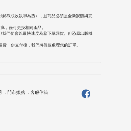
以郵戳或收執聯為憑），且商品必須是全新狀態與完
瑕疵，僅可更換相同產品。
但我們仍會以最快速度為您下單調貨。但恐原出版機
與運費一併支付後，我們將儘速處理您的訂單。
明
．
門市據點
．
客服信箱