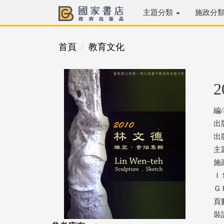
主題分類
施政分
首頁
教育文化
編
出
出版
主
施
ＩＳ
ＧＰ
頁
裝