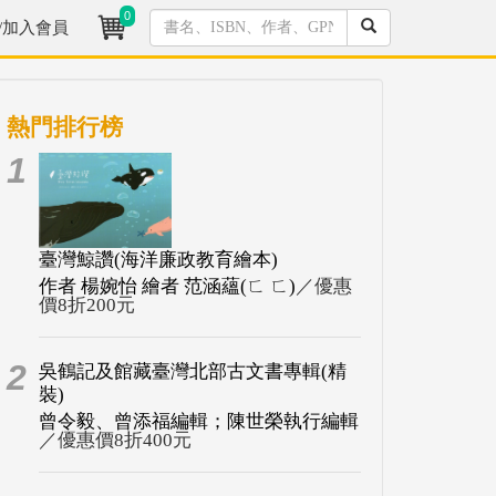
0
/加入會員
熱門排行榜
1
臺灣鯨讚(海洋廉政教育繪本)
作者 楊婉怡 繪者 范涵蘊(ㄈ ㄈ)
／優惠
價8折200元
2
吳鶴記及館藏臺灣北部古文書專輯(精
裝)
曾令毅、曾添福編輯；陳世榮執行編輯
／優惠價8折400元