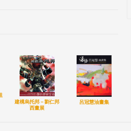
祖
建構烏托邦－劉仁邦
呂冠慧油畫集
西畫展