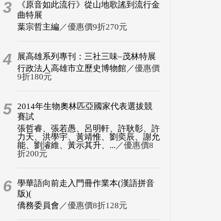
3
《原音如此流行》從山地歌謠到流行金
曲特展
葉宗哲主編
／優惠價9折270元
4
展高雄系列專刊：三社三味–茂林特展
行政法人高雄市立歷史博物館
／優惠價
9折180元
5
2014年生物奧林匹亞國家代表選拔競
賽試
張哲睿、張若愚、呂明軒、許耿彰、許
力天、洪學宇、黃靖惟、劉奕辰、謝允
能、劉濬維、黃示其升、...
／優惠價8
折200元
6
學華語向前走入門冊作業本(漢語拼音
版)(
僑務委員會
／優惠價8折128元