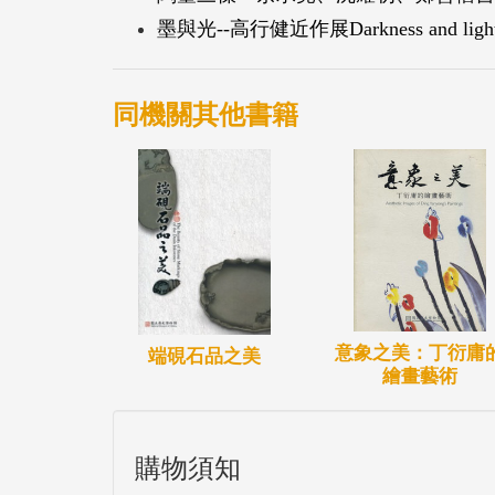
墨與光--高行健近作展Darkness and light--An 
同機關其他書籍
意象之美：丁衍庸
端硯石品之美
繪畫藝術
購物須知