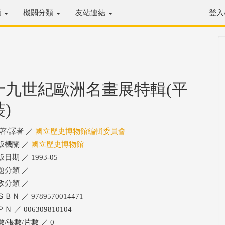
類
機關分類
友站連結
登入
十九世紀歐洲名畫展特輯(平
裝)
/著/譯者 ／
國立歷史博物館編輯委員會
版機關 ／
國立歷史博物館
日期 ／ 1993-05
題分類 ／
政分類 ／
ＢＮ ／ 9789570014471
Ｎ ／ 006309810104
數/張數/片數 ／ 0