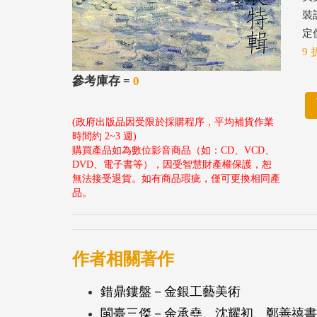
裝
定價
9 
參考庫存 =
0
(政府出版品因受限於採購程序，平均補貨作業
時間約 2~3 週)
購買產品如為數位影音商品（如：CD、VCD、
DVD、電子書等），因受智慧財產權保護，恕
無法接受退貨。如有商品瑕疵，僅可更換相同產
品。
作者相關著作
錯鼎鏤盤－金銀工藝美術
閩臺三傑－余承堯、沈耀初、鄭善禧書