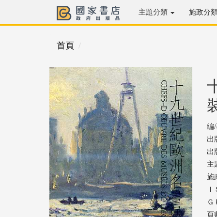
主題分類
施政分
首頁
編
出
出版
主
施
ＩＳ
ＧＰ
頁