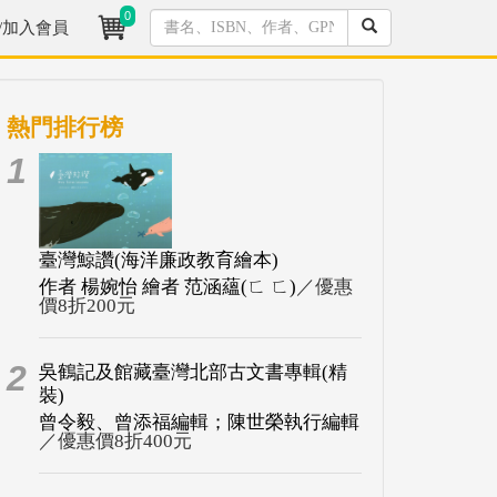
0
/加入會員
熱門排行榜
1
臺灣鯨讚(海洋廉政教育繪本)
作者 楊婉怡 繪者 范涵蘊(ㄈ ㄈ)
／優惠
價8折200元
2
吳鶴記及館藏臺灣北部古文書專輯(精
裝)
曾令毅、曾添福編輯；陳世榮執行編輯
／優惠價8折400元