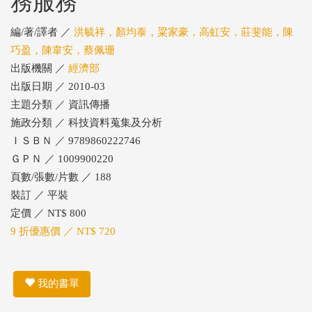
務服務
編/著/譯者 ／
洪毓祥，顏均泰，粱家豪，高虹安，莊斐能，陳
巧盈，陳韋安，蔡佩珊
出版機關 ／
經濟部
出版日期 ／ 2010-03
主題分類 ／ 資訊傳播
施政分類 ／ 科技資料蒐集及分析
ＩＳＢＮ ／ 9789860222746
ＧＰＮ ／ 1009900220
頁數/張數/片數 ／ 188
裝訂 ／ 平裝
定價 ／ NT$ 800
9 折優惠價 ／ NT$ 720
我的書單