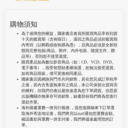
購物須知
為了保障您的權益，國家書店會員所購買商品享有到貨
十天的鑑賞期（含例假日）。退回之商品必須於鑑賞期
內寄回（以郵戳或收執聯為憑），且商品必須是全新狀
態與完整包裝(商品、附件、內外包裝、隨貨文件、贈
品等)，否則恕不接受退貨。
購買產品如為數位影音商品（如：CD、VCD、DVD、
電子書等），因受智慧財產權保護，恕無法接受退貨。
如有商品瑕疵，僅可更換相同產品。
國家書店因網路與門市共同銷售，若在您完成訂單程序
之後，若內含售盡無庫存之商品，本公司保留出貨與否
的權利，但我們仍會以最快速度為您下單調貨。但恐原
出版機關亦無庫存可供銷售，缺書部份我們將為您進行
退款作業。
海外購書運費一律另行報價 ，當您進購物車下訂單選
取海外寄送地址後，我們將另以mail通知您運費金額。
確認書款與運費一併支付後，我們將儘速處理您的訂
單。