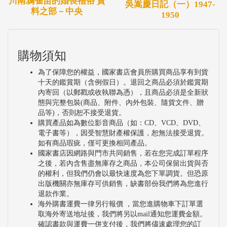
川南鴉雀苗的婚喪禮俗 資
吳嵩慶日記（一）1947-
料之部－中央
1950
購物須知
為了保障您的權益，國家書店會員所購買商品享有到貨
十天的鑑賞期（含例假日）。退回之商品必須於鑑賞期
內寄回（以郵戳或收執聯為憑），且商品必須是全新狀
態與完整包裝(商品、附件、內外包裝、隨貨文件、贈
品等)，否則恕不接受退貨。
購買產品如為數位影音商品（如：CD、VCD、DVD、
電子書等），因受智慧財產權保護，恕無法接受退貨。
如有商品瑕疵，僅可更換相同產品。
國家書店因網路與門市共同銷售，若在您完成訂單程序
之後，若內含售盡無庫存之商品，本公司保留出貨與否
的權利，但我們仍會以最快速度為您下單調貨。但恐原
出版機關亦無庫存可供銷售，缺書部份我們將為您進行
退款作業。
海外購書運費一律另行報價 ，當您進購物車下訂單選
取海外寄送地址後，我們將另以mail通知您運費金額。
確認書款與運費一併支付後，我們將儘速處理您的訂