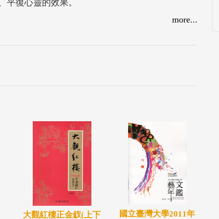
、平復心靈的效果。
本圖書，分為「情緒」、「家園」、「兒童形象」、
more...
大主題，涵蓋了二十一個心理面向，臚列各繪本的
現出各繪本如何透過圖像意涵、情節與讀者心靈產
悟」三階段的書目治療效用。
a
國立臺灣大學2011年
大觀紅樓正金釵(上下