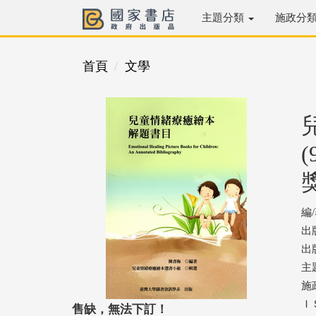
主題分類
施政分
首頁
文學
編
出
出版
主
施
ＩＳ
售缺，無法下訂！