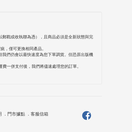
以郵戳或收執聯為憑），且商品必須是全新狀態與完
瑕疵，僅可更換相同產品。
但我們仍會以最快速度為您下單調貨。但恐原出版機
與運費一併支付後，我們將儘速處理您的訂單。
明
．
門市據點
．
客服信箱