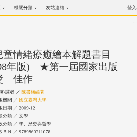
類
機關分類
友站連結
登入
兒童情緒療癒繪本解題書目
(98年版) ★第一屆國家出版
獎 佳作
/著/譯者 ／
陳書梅編著
版機關 ／
國立臺灣大學
日期 ／ 2009-12
題分類 ／ 文學
政分類 ／ 學、歷史與哲學
ＢＮ ／ 9789860211078