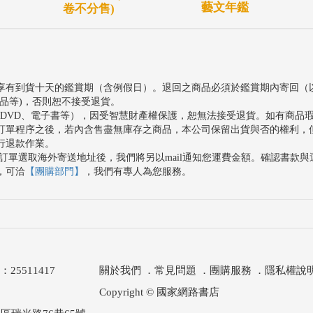
藝文年鑑
卷不分售)
享有到貨十天的鑑賞期（含例假日）。退回之商品必須於鑑賞期內寄回（
品等)，否則恕不接受退貨。
、DVD、電子書等），因受智慧財產權保護，恕無法接受退貨。如有商品
訂單程序之後，若內含售盡無庫存之商品，本公司保留出貨與否的權利，
行退款作業。
訂單選取海外寄送地址後，我們將另以mail通知您運費金額。確認書款
，可洽
【團購部門】
，我們有專人為您服務。
511417
關於我們
．
常見問題
．
團購服務
．
隱私權說
Copyright © 國家網路書店