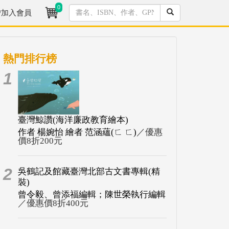
0
/加入會員
熱門排行榜
1
臺灣鯨讚(海洋廉政教育繪本)
作者 楊婉怡 繪者 范涵蘊(ㄈ ㄈ)
／優惠
價8折200元
2
吳鶴記及館藏臺灣北部古文書專輯(精
裝)
曾令毅、曾添福編輯；陳世榮執行編輯
／優惠價8折400元