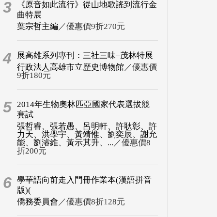
3
《原音如此流行》從山地歌謠到流行金
曲特展
葉宗哲主編
／優惠價9折270元
4
展高雄系列專刊：三社三味–茂林特展
行政法人高雄市立歷史博物館
／優惠價
9折180元
5
2014年生物奧林匹亞國家代表選拔競
賽試
張哲睿、張若愚、呂明軒、許耿彰、許
力天、洪學宇、黃靖惟、劉奕辰、謝允
能、劉濬維、黃示其升、...
／優惠價8
折200元
6
學華語向前走入門冊作業本(漢語拼音
版)(
僑務委員會
／優惠價8折128元