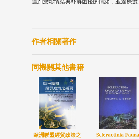
達到放鬆情緒與紓解困擾的情緒，並達療癒
本書彙整50本適合作為兒童情緒發抒之繪
「生命歷程」、「人際關係」、「生活」六
書目資訊，並簡要列舉書中內容與情節，呈
生共鳴以達到 「認同」、「淨化」、「領
作者相關著作
同機關其他書籍
Scleractinia Faun
歐洲聯盟經貿政策之