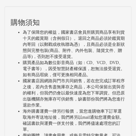
購物須知
為了保障您的權益，國家書店會員所購買商品享有到貨
十天的鑑賞期（含例假日）。退回之商品必須於鑑賞期
內寄回（以郵戳或收執聯為憑），且商品必須是全新狀
態與完整包裝(商品、附件、內外包裝、隨貨文件、贈
品等)，否則恕不接受退貨。
購買產品如為數位影音商品（如：CD、VCD、DVD、
電子書等），因受智慧財產權保護，恕無法接受退貨。
如有商品瑕疵，僅可更換相同產品。
國家書店因網路與門市共同銷售，若在您完成訂單程序
之後，若內含售盡無庫存之商品，本公司保留出貨與否
的權利，但我們仍會以最快速度為您下單調貨。但恐原
出版機關亦無庫存可供銷售，缺書部份我們將為您進行
退款作業。
海外購書運費一律另行報價 ，當您進購物車下訂單選
取海外寄送地址後，我們將另以mail通知您運費金額。
確認書款與運費一併支付後，我們將儘速處理您的訂
單。
學校團體、讀書會用書，或每月需特定數量者，可洽