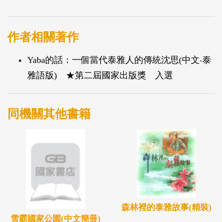
生活到事件發生的點點滴滴，比令的泰雅眼光不只教
導兒女泰雅人應有的生活態度，也讓非泰雅人看見文
化間的差異，需要更多的同理心與尊重才得以跨越。
作者相關著作
本書與紀錄片《走過千年》，採取書籍/影片互搭的
Yaba的話：一個當代泰雅人的傳統沈思(中文‧泰
方式，詳實地交代影片《泰雅千年》的拍攝過程。當
雅語版) ★第二屆國家出版獎 入選
然，讀者也可以嘗試將《Yaba的話》/《走過千年》
作者對現代部落的生活寫實與《泰雅千年》中所描述
的浪漫古泰雅故事，進行一種古今交錯的泰雅文化對
同機關其他書籍
照，這種方式應該也會激發出不少閱聽趣味。
森林裡的泰雅故事(精裝)
雪霸國家公園(中文簡冊)