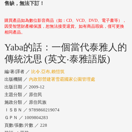
售缺，無法下訂！
購買產品如為數位影音商品（如：CD、VCD、DVD、電子書等），
因受智慧財產權保護，恕無法接受退貨。如有商品瑕疵，僅可更換
相同產品。
Yaba的話：一個當代泰雅人的
傳統沈思 (英文‧泰雅語版)
編/著/譯者 ／
比令.亞布,賴愷筑
出版機關 ／
內政部營建署雪霸國家公園管理處
出版日期 ／ 2009-12
主題分類 ／ 原住民
施政分類 ／ 原住民族
ＩＳＢＮ ／ 9789860219074
ＧＰＮ ／ 1009804283
頁數/張數/片數 ／ 228