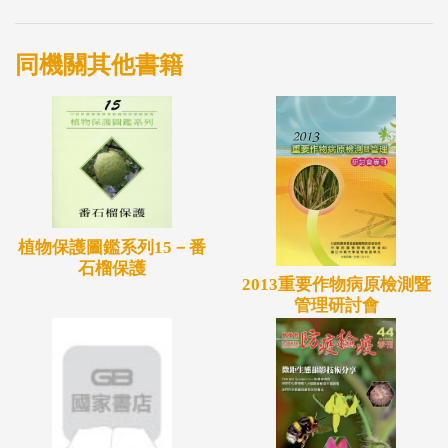
管理對植物防檢疫的影響」及吳文哲教授「ISPM 15
國際貿易中包裝用木材管制準則對我國之影響」。本
同機關其他書籍
書對於國內植物保護及相關研究人員而言，將提供珍
貴參考資料，有助於大家瞭解WTO、SPS、IPPC、
ISPM等組織運作及相關條文之原則與精神。
植物保護圖鑑系列15－番
石榴保護
2013重要作物病原檢測暨
管理研討會