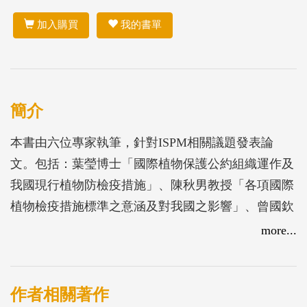
加入購買
我的書單
簡介
本書由六位專家執筆，針對ISPM相關議題發表論
文。包括：葉瑩博士「國際植物保護公約組織運作及
我國現行植物防檢疫措施」、陳秋男教授「各項國際
植物檢疫措施標準之意涵及對我國之影響」、曾國欽
教授「ISPM 10建立非疫區生產地與非疫區生產點之
more...
要件」之內容與因應之道」、洪淑彬主任「ISPM 11
檢疫性有害生物風險分析介紹及操作」、施劍鎣教授
「ISPM 14以系統方法使用整合措施於有害生物風險
作者相關著作