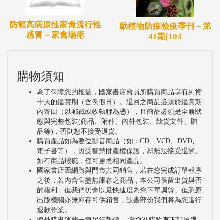
防範高病原性家禽流行性
動植物防疫檢疫季刊－第
感冒－家禽場衛
41期(103
購物須知
為了保障您的權益，國家書店會員所購買商品享有到貨
十天的鑑賞期（含例假日）。退回之商品必須於鑑賞期
內寄回（以郵戳或收執聯為憑），且商品必須是全新狀
態與完整包裝(商品、附件、內外包裝、隨貨文件、贈
品等)，否則恕不接受退貨。
購買產品如為數位影音商品（如：CD、VCD、DVD、
電子書等），因受智慧財產權保護，恕無法接受退貨。
如有商品瑕疵，僅可更換相同產品。
國家書店因網路與門市共同銷售，若在您完成訂單程序
之後，若內含售盡無庫存之商品，本公司保留出貨與否
的權利，但我們仍會以最快速度為您下單調貨。但恐原
出版機關亦無庫存可供銷售，缺書部份我們將為您進行
退款作業。
海外購書運費一律另行報價 ，當您進購物車下訂單選