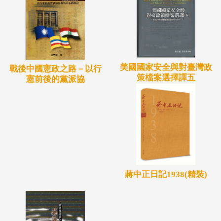
美國國家安全與對臺灣政
戰後中國憲政之路－以行
策檔案選擇譯五
憲前後的黨派協
蔣中正日記1938(精裝)