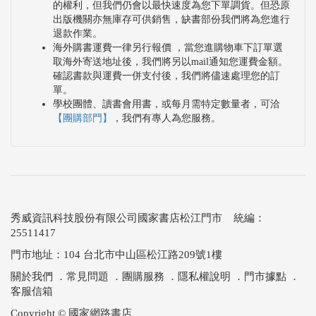
的權利，但我們仍會以最快速度為您下單調貨。但恐原
出版機關亦無庫存可供銷售，缺書部份我們將為您進行
退款作業。
海外購書運費一律另行報價 ，當您進購物車下訂單選
取海外寄送地址後，我們將另以mail通知您運費金額。
確認書款與運費一併支付後，我們將儘速處理您的訂
單。
學校團體、讀書會用書，或每月需特定數量者，可洽
【團購部門】
，我們有專人為您服務。
秀威資訊科技股份有限公司國家書店松江門市 統編：
25511417
門市地址：104 台北市中山區松江路209號1樓
關於我們
．
常見問題
．
團購服務
．
隱私權說明
．
門市據點
．
客服信箱
Copyright © 國家網路書店