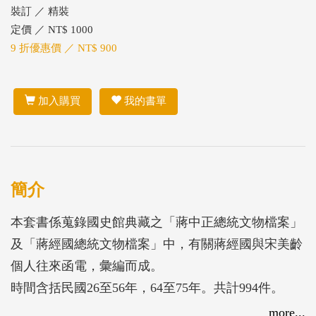
裝訂 ／ 精裝
定價 ／ NT$ 1000
9 折優惠價 ／ NT$ 900
加入購買
我的書單
簡介
本套書係蒐錄國史館典藏之「蔣中正總統文物檔案」
及「蔣經國總統文物檔案」中，有關蔣經國與宋美齡
個人往來函電，彙編而成。
時間含括民國26至56年，64至75年。共計994件。
前一時段的內容除了報喜、報平安、報毛夫人被難及
more...