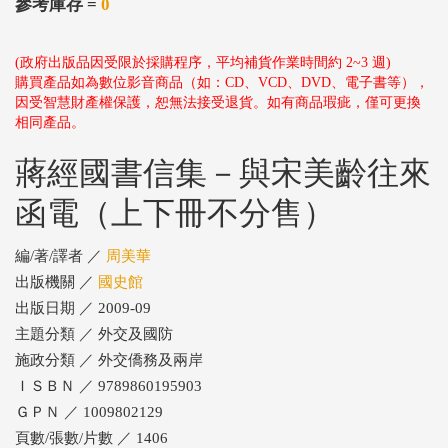
參考庫存 =
0
(政府出版品因受限於採購程序，平均補貨作業時間約 2~3 週)
購買產品如為數位影音商品（如：CD、VCD、DVD、電子書等），
因受智慧財產權保護，恕無法接受退貨。如有商品瑕疵，僅可更換
相同產品。
蔣經國書信集－與宋美齡往來
函電（上下冊不分售）
編/著/譯者 ／
周美華
出版機關 ／
國史館
出版日期 ／ 2009-09
主題分類 ／ 外交及國防
施政分類 ／ 外交僑務及兩岸
ＩＳＢＮ ／ 9789860195903
ＧＰＮ ／ 1009802129
頁數/張數/片數 ／ 1406