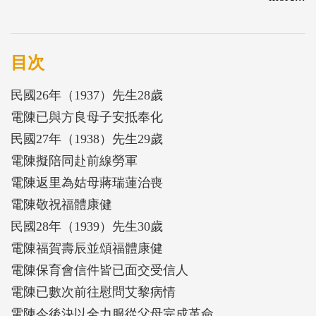
親友喪、恭祝節慶壽辰及問疾外，主要是38年國勢逆
轉前後有關蔣中正的引退、安危報告，及遷臺後的健
康狀況與行止，還有隨侍蔣中正巡視各地與金馬前
目次
線、政局演變、海峽兩岸情勢、各國對華態度、各國
民國26年（1937）先生28歲
元首與外賓來訪等的報告。
電陳已與方良母子安抵奉化
後一時段的內容則提及：總統選舉、中央與地方選
民國27年（1938）先生29歲
舉、重要經濟建設、雙十國慶盛典、天然災害損失、
電陳擬陪同赴前線勞軍
黨外人士政治活動；中美關係的拓展與調整、日韓政
電陳返里為姑母蔣瑞蓮治喪
情變局、約旦斷交、駐外使館績效；宋慶齡去世、廖
電陳敬祝福體康健
承志公開信、海峽情勢、香港回歸、華航貨機事件，
民國28年（1939）先生30歲
及駁斥《宋氏王朝》一書。
電陳福賀壽辰並頌福體康健
電陳保育會信件皆已面交受信人
電陳已數次前往慰問艾黎病情
電陳今後決以全力服從父母完成革命