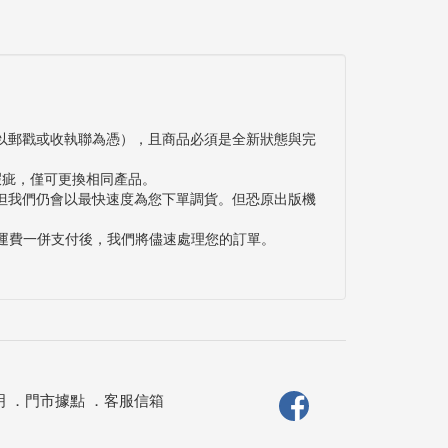
以郵戳或收執聯為憑），且商品必須是全新狀態與完
瑕疵，僅可更換相同產品。
但我們仍會以最快速度為您下單調貨。但恐原出版機
與運費一併支付後，我們將儘速處理您的訂單。
明
．
門市據點
．
客服信箱