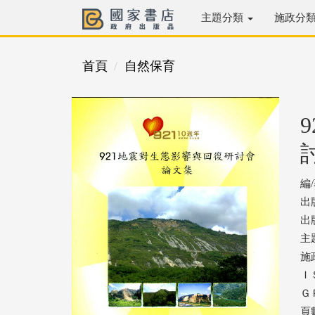
主題分類
施政分
首頁
自然保育
編
出
出版
主
施
ＩＳ
ＧＰ
頁數