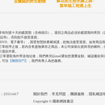
蘇花改生態永續之路–
宜蘭縣的野生動物
當幸福工程遇上生
享有到貨十天的鑑賞期（含例假日）。退回之商品必須於鑑賞期內寄回（
品等)，否則恕不接受退貨。
、DVD、電子書等），因受智慧財產權保護，恕無法接受退貨。如有商品
訂單程序之後，若內含售盡無庫存之商品，本公司保留出貨與否的權利，
行退款作業。
訂單選取海外寄送地址後，我們將另以mail通知您運費金額。確認書款
，可洽
【團購部門】
，我們有專人為您服務。
511417
關於我們
．
常見問題
．
團購服務
．
隱私權說
Copyright © 國家網路書店