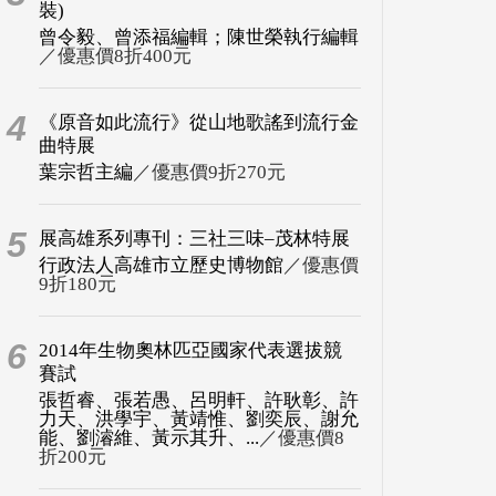
裝)
曾令毅、曾添福編輯；陳世榮執行編輯
／優惠價8折400元
4
《原音如此流行》從山地歌謠到流行金
曲特展
葉宗哲主編
／優惠價9折270元
5
展高雄系列專刊：三社三味–茂林特展
行政法人高雄市立歷史博物館
／優惠價
9折180元
6
2014年生物奧林匹亞國家代表選拔競
賽試
張哲睿、張若愚、呂明軒、許耿彰、許
力天、洪學宇、黃靖惟、劉奕辰、謝允
能、劉濬維、黃示其升、...
／優惠價8
折200元