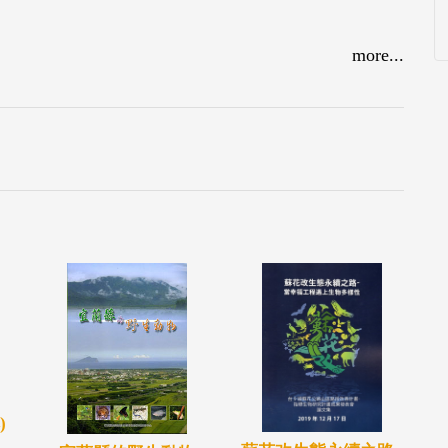
more...
)