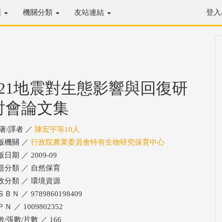
類
機關分類
友站連結
登入
921地震對生態影響與回復研
討會論文集
/著/譯者 ／
陳宏宇等10人
版機關 ／
行政院農業委員會特有生物研究保育中心
日期 ／ 2009-09
題分類 ／ 自然保育
政分類 ／ 環境資源
ＢＮ ／ 9789860198409
Ｎ ／ 1009802352
/張數/片數 ／ 166