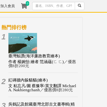
0
/加入會員
熱門排行榜
1
臺灣鯨讚(海洋廉政教育繪本)
作者 楊婉怡 繪者 范涵蘊(ㄈ ㄈ)
／優惠
價8折200元
2
紅磚牆內躲貓貓(繪本)
文 粘忘凡/圖 蔡豫寧/英文翻譯 Michael
A. Nakhiengchanh
／優惠價8折280元
3
吳鶴記及館藏臺灣北部古文書專輯(精