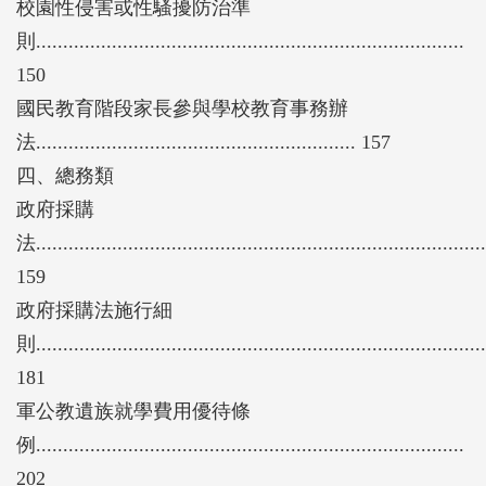
校園性侵害或性騷擾防治準
則...............................................................................
150
國民教育階段家長參與學校教育事務辦
法........................................................... 157
四、總務類
政府採購
法...................................................................................
159
政府採購法施行細
則...................................................................................
181
軍公教遺族就學費用優待條
例...............................................................................
202