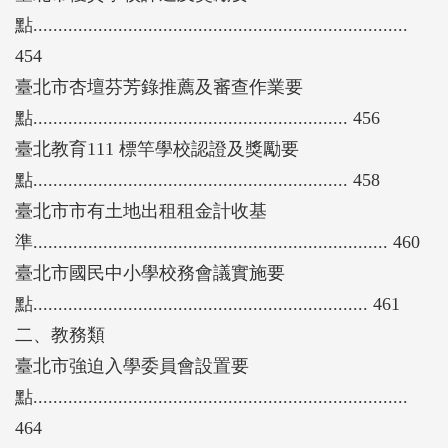
點...........................................................................
454
臺北市杏壇芬芳錄推薦及審查作業要
點............................................................... 456
臺北教育111 標竿學校認證及獎勵要
點............................................................... 458
臺北市市有土地出租租金計收基
準....................................................................... 460
臺北市國民中小學校務會議實施要
點................................................................... 461
二、教務類
臺北市強迫入學委員會設置要
點...........................................................................
464