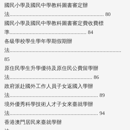
國民小學及國民中學教科圖書審定辦
法................................................................. 80
國民小學及國民中學教科圖書審定費收費標
準..................................................... 84
各級學校學生學年學期假期辦
法.............................................................................
85
原住民學生升學優待及原住民公費留學辦
法......................................................... 86
政府派赴國外工作人員子女返國入學辦
法............................................................. 89
境外優秀科學技術人才子女來臺就學辦
法............................................................. 94
香港澳門居民來臺就學辦