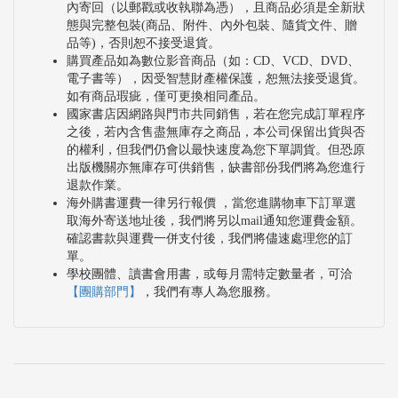
內寄回（以郵戳或收執聯為憑），且商品必須是全新狀
態與完整包裝(商品、附件、內外包裝、隨貨文件、贈
品等)，否則恕不接受退貨。
購買產品如為數位影音商品（如：CD、VCD、DVD、
電子書等），因受智慧財產權保護，恕無法接受退貨。
如有商品瑕疵，僅可更換相同產品。
國家書店因網路與門市共同銷售，若在您完成訂單程序
之後，若內含售盡無庫存之商品，本公司保留出貨與否
的權利，但我們仍會以最快速度為您下單調貨。但恐原
出版機關亦無庫存可供銷售，缺書部份我們將為您進行
退款作業。
海外購書運費一律另行報價 ，當您進購物車下訂單選
取海外寄送地址後，我們將另以mail通知您運費金額。
確認書款與運費一併支付後，我們將儘速處理您的訂
單。
學校團體、讀書會用書，或每月需特定數量者，可洽
【團購部門】
，我們有專人為您服務。