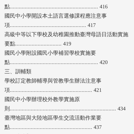
點........................................................... 416
國民中小學開設本土語言選修課程應注意事
項................................................... 417
高級中等以下學校及幼稚園推動臺灣母語日活動實施
要點............................... 419
國民小學附設國民小學補習學校實施要
點........................................................... 420
三、訓輔類
學校訂定教師輔導與管教學生辦法注意事
項....................................................... 421
國民中小學辦理校外教學實施原
則....................................................................... 434
臺灣地區與大陸地區學生交流活動作業要
點....................................................... 437