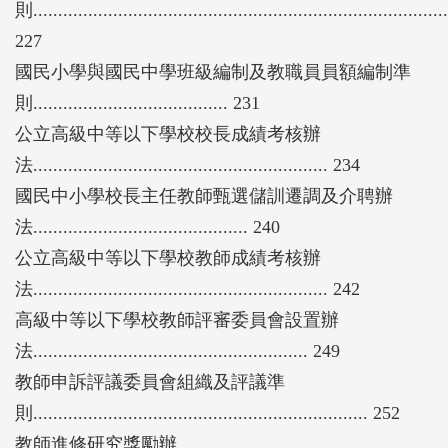
則...................................................................................
227
國民小學與國民中學班級編制及教職員員額編制準
則....................................... 231
公立高級中等以下學校校長成績考核辦
法........................................................... 234
國民中小學校長主任教師甄選儲訓遷調及介聘辦
法........................................... 240
公立高級中等以下學校教師成績考核辦
法........................................................... 242
高級中等以下學校教師評審委員會設置辦
法....................................................... 249
教師申訴評議委員會組織及評議準
則................................................................... 252
教師進修研究獎勵辦