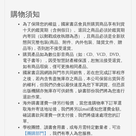
購物須知
為了保障您的權益，國家書店會員所購買商品享有到貨
十天的鑑賞期（含例假日）。退回之商品必須於鑑賞期
內寄回（以郵戳或收執聯為憑），且商品必須是全新狀
態與完整包裝(商品、附件、內外包裝、隨貨文件、贈
品等)，否則恕不接受退貨。
購買產品如為數位影音商品（如：CD、VCD、DVD、
電子書等），因受智慧財產權保護，恕無法接受退貨。
如有商品瑕疵，僅可更換相同產品。
國家書店因網路與門市共同銷售，若在您完成訂單程序
之後，若內含售盡無庫存之商品，本公司保留出貨與否
的權利，但我們仍會以最快速度為您下單調貨。但恐原
出版機關亦無庫存可供銷售，缺書部份我們將為您進行
退款作業。
海外購書運費一律另行報價 ，當您進購物車下訂單選
取海外寄送地址後，我們將另以mail通知您運費金額。
確認書款與運費一併支付後，我們將儘速處理您的訂
單。
學校團體、讀書會用書，或每月需特定數量者，可洽
【團購部門】
，我們有專人為您服務。