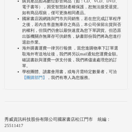
購買產品如為數位影音商品（如：CD、VCD、DVD、
電子書等），因受智慧財產權保護，恕無法接受退貨。
如有商品瑕疵，僅可更換相同產品。
國家書店因網路與門市共同銷售，若在您完成訂單程序
之後，若內含售盡無庫存之商品，本公司保留出貨與否
的權利，但我們仍會以最快速度為您下單調貨。但恐原
出版機關亦無庫存可供銷售，缺書部份我們將為您進行
退款作業。
海外購書運費一律另行報價 ，當您進購物車下訂單選
取海外寄送地址後，我們將另以mail通知您運費金額。
確認書款與運費一併支付後，我們將儘速處理您的訂
單。
學校團體、讀書會用書，或每月需特定數量者，可洽
【團購部門】
，我們有專人為您服務。
秀威資訊科技股份有限公司國家書店松江門市 統編：
25511417