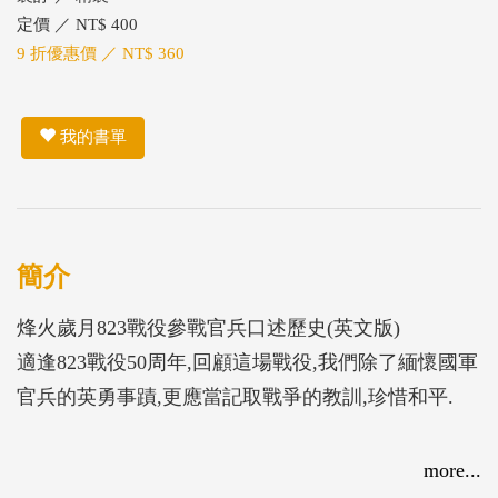
定價 ／ NT$ 400
9 折優惠價 ／ NT$ 360
我的書單
簡介
烽火歲月823戰役參戰官兵口述歷史(英文版)
適逢823戰役50周年,回顧這場戰役,我們除了緬懷國軍
官兵的英勇事蹟,更應當記取戰爭的教訓,珍惜和平.
more...