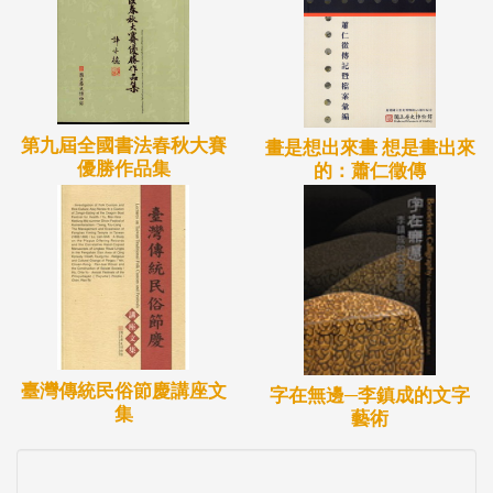
第九屆全國書法春秋大賽
畫是想出來畫 想是畫出來
優勝作品集
的：蕭仁徵傳
臺灣傳統民俗節慶講座文
字在無邊─李鎮成的文字
集
藝術