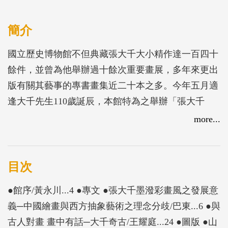
簡介
國立歷史博物館不但典藏張大千大小精作達一百四十
餘件，並曾為他舉辦過十餘次重要畫展，多年來更出
版有關其藝事的專書畫集近二十本之多。今年五月適
逢大千先生110歲誕辰，本館特為之舉辦「張大千
110─書畫紀念特展」，除挑選重要館藏品之外，並廣
more...
蒐公私立收藏單位不同主題、內涵與風格之書畫精品
96組件，以及大千先生生活用品共同展出。且在既有
的研究基礎之上，加強教育性展示規劃，以期將大千
目次
先生豐富而多元的藝術面向，精要地呈現於大眾眼
●館序/黃永川...4 ●專文 ●張大千墨潑彩畫風之發展意
前。
義─中國繪畫與西方抽象藝術之理念分歧/巴東...6 ●與
古人對畫 畫中有話─大千奇古/王耀庭...24 ●圖版 ●山