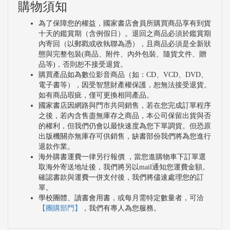
購物須知
為了保障您的權益，國家書店會員所購買商品享有到貨
十天的鑑賞期（含例假日）。退回之商品必須於鑑賞期
內寄回（以郵戳或收執聯為憑），且商品必須是全新狀
態與完整包裝(商品、附件、內外包裝、隨貨文件、贈
品等)，否則恕不接受退貨。
購買產品如為數位影音商品（如：CD、VCD、DVD、
電子書等），因受智慧財產權保護，恕無法接受退貨。
如有商品瑕疵，僅可更換相同產品。
國家書店因網路與門市共同銷售，若在您完成訂單程序
之後，若內含售盡無庫存之商品，本公司保留出貨與否
的權利，但我們仍會以最快速度為您下單調貨。但恐原
出版機關亦無庫存可供銷售，缺書部份我們將為您進行
退款作業。
海外購書運費一律另行報價 ，當您進購物車下訂單選
取海外寄送地址後，我們將另以mail通知您運費金額。
確認書款與運費一併支付後，我們將儘速處理您的訂
單。
學校團體、讀書會用書，或每月需特定數量者，可洽
【團購部門】
，我們有專人為您服務。