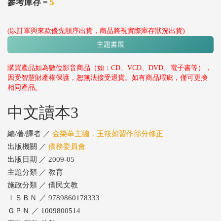
參考庫存 =
5
(以訂單與來款優先順序出貨，商品將視實際庫存狀況出貨)
主題書展
購買產品如為數位影音商品（如：CD、VCD、DVD、電子書等），
因受智慧財產權保護，恕無法接受退貨。如有商品瑕疵，僅可更換
相同產品。
中文讀本3
編/著/譯者 ／
金榮華主編，王筱如習作部分修正
出版機關 ／
僑務委員會
出版日期 ／ 2009-05
主題分類 ／ 教育
施政分類 ／ 僑民文教
ＩＳＢＮ ／ 9789860178333
ＧＰＮ ／ 1009800514