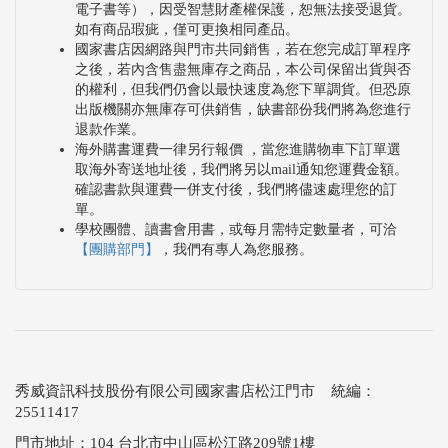
電子書等），因受智慧財產權保護，恕無法接受退貨。
如有商品瑕疵，僅可更換相同產品。
國家書店因網路與門市共同銷售，若在您完成訂單程序
之後，若內含售盡無庫存之商品，本公司保留出貨與否
的權利，但我們仍會以最快速度為您下單調貨。但恐原
出版機關亦無庫存可供銷售，缺書部份我們將為您進行
退款作業。
海外購書運費一律另行報價 ，當您進購物車下訂單選
取海外寄送地址後，我們將另以mail通知您運費金額。
確認書款與運費一併支付後，我們將儘速處理您的訂
單。
學校團體、讀書會用書，或每月需特定數量者，可洽
【團購部門】
，我們有專人為您服務。
秀威資訊科技股份有限公司國家書店松江門市 統編：
25511417
門市地址：104 台北市中山區松江路209號1樓