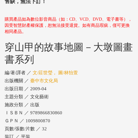
售缺，無法下訂！
購買產品如為數位影音商品（如：CD、VCD、DVD、電子書等），
因受智慧財產權保護，恕無法接受退貨。如有商品瑕疵，僅可更換
相同產品。
穿山甲的故事地圖－大墩圖畫
書系列
編/著/譯者 ／
文/莊世瑩， 圖/林怡萱
出版機關 ／
臺中市文化局
出版日期 ／ 2009-04
主題分類 ／ 文化藝術
施政分類 ／ 出版
ＩＳＢＮ ／ 9789866830860
ＧＰＮ ／ 1009800870
頁數/張數/片數 ／ 32
裝訂 ／ 平裝