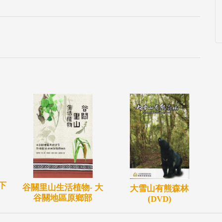
耕等篇，籍以提供國人對八仙山森林遊樂區之緬懷和思
下
谷關里山生活植物- 大
大雪山有熊森林
谷關地區原鄉部
(DVD)