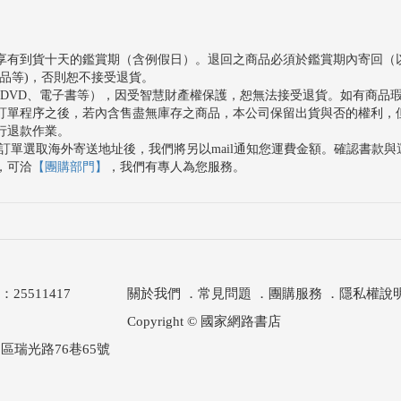
享有到貨十天的鑑賞期（含例假日）。退回之商品必須於鑑賞期內寄回（
品等)，否則恕不接受退貨。
、DVD、電子書等），因受智慧財產權保護，恕無法接受退貨。如有商品
訂單程序之後，若內含售盡無庫存之商品，本公司保留出貨與否的權利，
行退款作業。
訂單選取海外寄送地址後，我們將另以mail通知您運費金額。確認書款
，可洽
【團購部門】
，我們有專人為您服務。
511417
關於我們
．
常見問題
．
團購服務
．
隱私權說
Copyright © 國家網路書店
區瑞光路76巷65號