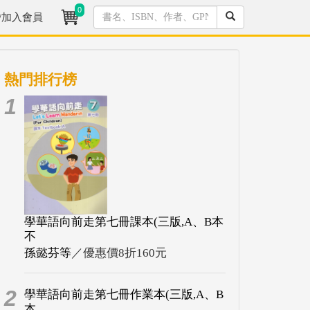
0
/加入會員
熱門排行榜
1
學華語向前走第七冊課本(三版,A、B本
不
孫懿芬等
／優惠價8折160元
2
學華語向前走第七冊作業本(三版,A、B
本