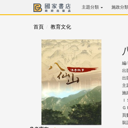
主題分類
施政分
首頁
教育文化
編
出
出版
主
施
ＩＳ
ＧＰ
頁數
裝