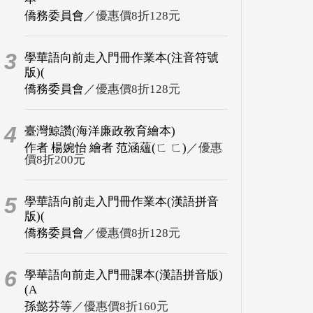
僑務委員會
／優惠價8折128元
3
學華語向前走入門冊作業本(注音符號
版)(
僑務委員會
／優惠價8折128元
4
臺灣鯨讚(海洋廉政教育繪本)
作者 楊婉怡 繪者 范涵蘊(ㄈ ㄈ)
／優惠
價8折200元
5
學華語向前走入門冊作業本(漢語拼音
版)(
僑務委員會
／優惠價8折128元
6
學華語向前走入門冊課本(漢語拼音版)
(A
孫懿芬等
／優惠價8折160元