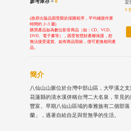
參考庫存 =
0
定價
9 
(政府出版品因受限於採購程序，平均補貨作業
時間約 2~3 週)
購買產品如為數位影音商品（如：CD、VCD、
DVD、電子書等），因受智慧財產權保護，恕
無法接受退貨。如有商品瑕疵，僅可更換相同產
品。
簡介
八仙山山脈位於台灣中部山區，大甲溪之支
花蓮縣的清水溪併稱台灣二大名泉，常見的鳥
豐富。早期八仙山區域的泰雅族有二個部落
蘭」，過著自給自足與世無爭的生活。
八仙山傳奇軼事一書分為1.八仙山區域的特質2