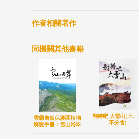
地名探討6.林場的員工7.奉雅族狩獵與粗
古攸情。
作者相關著作
同機關其他書籍
翻轉吧 大雪山(上、
雪霸自然保護區植物
不分售)
解說手冊：雪山浴翠