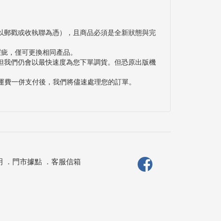
以郵戳或收執聯為憑），且商品必須是全新狀態與完
瑕疵，僅可更換相同產品。
但我們仍會以最快速度為您下單調貨。但恐原出版機
與運費一併支付後，我們將儘速處理您的訂單。
明
．
門市據點
．
客服信箱