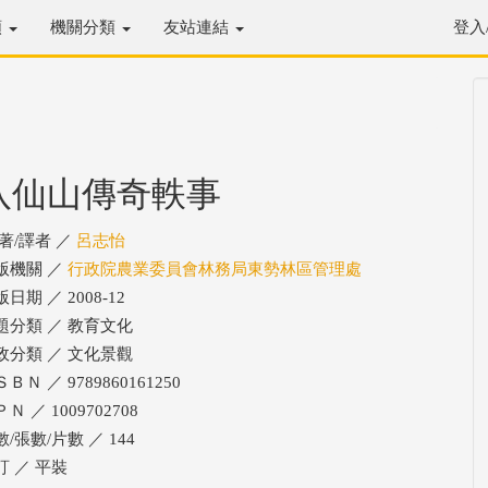
類
機關分類
友站連結
登入
八仙山傳奇軼事
/著/譯者 ／
呂志怡
版機關 ／
行政院農業委員會林務局東勢林區管理處
日期 ／ 2008-12
題分類 ／ 教育文化
政分類 ／ 文化景觀
ＢＮ ／ 9789860161250
Ｎ ／ 1009702708
/張數/片數 ／ 144
訂 ／ 平裝