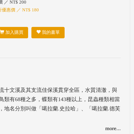
 ／ NT$ 200
折優惠價 ／ NT$ 180
加入購買
我的書單
流十文溪及其支流佳保溪貫穿全區，水質清澈，與
類有68種之多，蝶類有143種以上，昆蟲種類相當
，地名分別叫做「噶拉蘭.史拉哈」、「噶拉蘭.德芙
.八仙山林場的簡史3.八仙山鐵道4.伏地索道5.古
more...