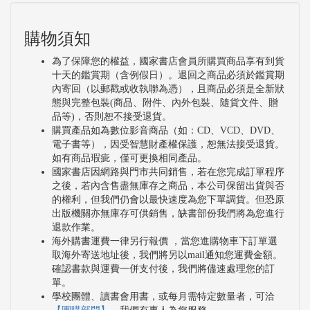
購物須知
為了保障您的權益，國家書店會員所購買商品享有到貨
十天的鑑賞期（含例假日）。退回之商品必須於鑑賞期
內寄回（以郵戳或收執聯為憑），且商品必須是全新狀
態與完整包裝(商品、附件、內外包裝、隨貨文件、贈
品等)，否則恕不接受退貨。
購買產品如為數位影音商品（如：CD、VCD、DVD、
電子書等），因受智慧財產權保護，恕無法接受退貨。
如有商品瑕疵，僅可更換相同產品。
國家書店因網路與門市共同銷售，若在您完成訂單程序
之後，若內含售盡無庫存之商品，本公司保留出貨與否
的權利，但我們仍會以最快速度為您下單調貨。但恐原
出版機關亦無庫存可供銷售，缺書部份我們將為您進行
退款作業。
海外購書運費一律另行報價 ，當您進購物車下訂單選
取海外寄送地址後，我們將另以mail通知您運費金額。
確認書款與運費一併支付後，我們將儘速處理您的訂
單。
學校團體、讀書會用書，或每月需特定數量者，可洽