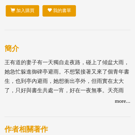
加入購買
我的書單
簡介
王有道的妻子有一天獨自走夜路，碰上了傾盆大雨，
她急忙躲進御碑亭避雨。不想緊接著又來了個青年書
生，也到亭內避雨，她想衝出亭外，但雨實在太大
了，只好與書生共處一宵，好在一夜無事。天亮雨
停，她回家對丈夫說一夜經過，丈夫大驚：青年男女
more...
共處一宵，怎可能一夜無事？這樣的妻子留她不得！
於是，王有道含悲忍淚，寫下了休書……
這是傳統京劇《御碑亭》的劇情大綱，梅蘭芳經常演
作者相關著作