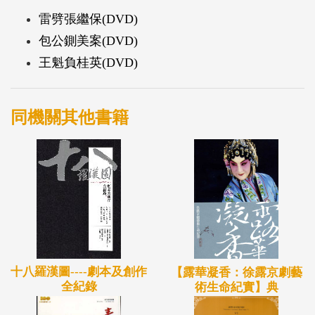
出，但是面對現代觀眾，『經典名劇』顯然在思想觀
雷劈張繼保(DVD)
念上尷尬不已……
包公鍘美案(DVD)
面對《御碑亭》的新編，我想到了「嘲弄」與「重
王魁負桂英(DVD)
探」，一方面用嘲弄的筆調寫丈夫王有道迂腐的行
為，另一方面我試著思索女性心理的另一種可能。長
期被禁錮在傳統觀念中的妻子，當她偶然離開深閨內
同機關其他書籍
室，和陌生男子共坐在亭子裡，坐在天地風雨中，此
刻，除了驚恐擔心，她還會不會有突發的奇妙念頭？
我想藉此做「京劇小劇場」的嘗試。提出「小劇
場」，其實是一種策略，規避京劇傳統的策略。……
掙脫傳統，嘗試多元手法，並確定此劇顛覆的性格。
『京劇小劇場』指的不僅是題材、文本、內涵意旨的
實驗性，更包括表演形式的多元嘗試。《王有道休
十八羅漢圖----劇本及創作
【露華凝香：徐露京劇藝
全紀錄
術生命紀實】典
妻》是小型製作，但隱含的企圖很大，希望能得到年
輕新觀眾的肯定支持。