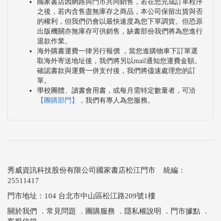
國家書店因網路與門市共同銷售，若在您完成訂單程序
之後，若內含售盡無庫存之商品，本公司保留出貨與否
的權利，但我們仍會以最快速度為您下單調貨。但恐原
出版機關亦無庫存可供銷售，缺書部份我們將為您進行
退款作業。
海外購書運費一律另行報價 ，當您進購物車下訂單選
取海外寄送地址後，我們將另以mail通知您運費金額。
確認書款與運費一併支付後，我們將儘速處理您的訂
單。
學校團體、讀書會用書，或每月需特定數量者，可洽
【團購部門】
，我們有專人為您服務。
秀威資訊科技股份有限公司國家書店松江門市 統編：
25511417
門市地址：104 台北市中山區松江路209號1樓
關於我們
．
常見問題
．
團購服務
．
隱私權說明
．
門市據點
．