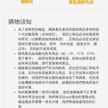
驗報告
留監測研究成
購物須知
為了保障您的權益，國家書店會員所購買商品享有到貨
十天的鑑賞期（含例假日）。退回之商品必須於鑑賞期
內寄回（以郵戳或收執聯為憑），且商品必須是全新狀
態與完整包裝(商品、附件、內外包裝、隨貨文件、贈
品等)，否則恕不接受退貨。
購買產品如為數位影音商品（如：CD、VCD、DVD、
電子書等），因受智慧財產權保護，恕無法接受退貨。
如有商品瑕疵，僅可更換相同產品。
國家書店因網路與門市共同銷售，若在您完成訂單程序
之後，若內含售盡無庫存之商品，本公司保留出貨與否
的權利，但我們仍會以最快速度為您下單調貨。但恐原
出版機關亦無庫存可供銷售，缺書部份我們將為您進行
退款作業。
海外購書運費一律另行報價 ，當您進購物車下訂單選
取海外寄送地址後，我們將另以mail通知您運費金額。
確認書款與運費一併支付後，我們將儘速處理您的訂
單。