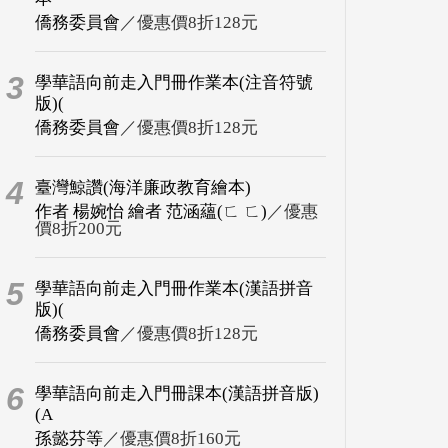
僑務委員會
／優惠價8折128元
3
學華語向前走入門冊作業本(注音符號
版)(
僑務委員會
／優惠價8折128元
4
臺灣鯨讚(海洋廉政教育繪本)
作者 楊婉怡 繪者 范涵蘊(ㄈ ㄈ)
／優惠
價8折200元
5
學華語向前走入門冊作業本(漢語拼音
版)(
僑務委員會
／優惠價8折128元
6
學華語向前走入門冊課本(漢語拼音版)
(A
孫懿芬等
／優惠價8折160元