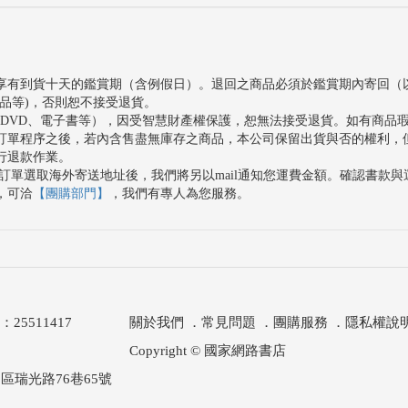
享有到貨十天的鑑賞期（含例假日）。退回之商品必須於鑑賞期內寄回（
品等)，否則恕不接受退貨。
、DVD、電子書等），因受智慧財產權保護，恕無法接受退貨。如有商品
訂單程序之後，若內含售盡無庫存之商品，本公司保留出貨與否的權利，
行退款作業。
訂單選取海外寄送地址後，我們將另以mail通知您運費金額。確認書款
，可洽
【團購部門】
，我們有專人為您服務。
511417
關於我們
．
常見問題
．
團購服務
．
隱私權說
Copyright © 國家網路書店
區瑞光路76巷65號