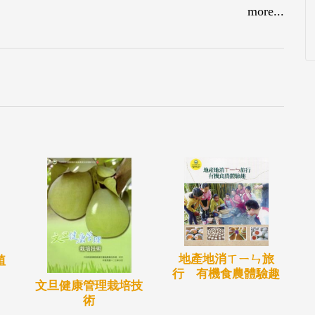
more...
地產地消ㄒㄧㄣ旅
植
行 有機食農體驗趣
文旦健康管理栽培技
術