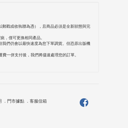
以郵戳或收執聯為憑），且商品必須是全新狀態與完
瑕疵，僅可更換相同產品。
但我們仍會以最快速度為您下單調貨。但恐原出版機
與運費一併支付後，我們將儘速處理您的訂單。
明
．
門市據點
．
客服信箱