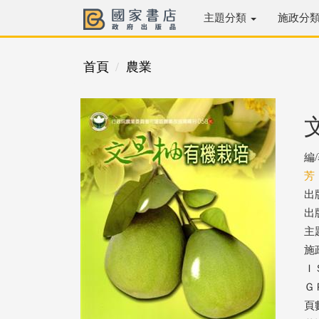
主題分類
施政分
首頁
農業
編
芳
出
出版
主
施
ＩＳ
ＧＰ
頁