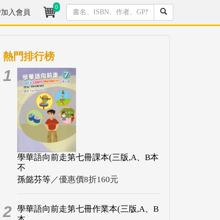
0
/加入會員
熱門排行榜
1
學華語向前走第七冊課本(三版,A、B本
不
孫懿芬等
／優惠價8折160元
2
學華語向前走第七冊作業本(三版,A、B
本