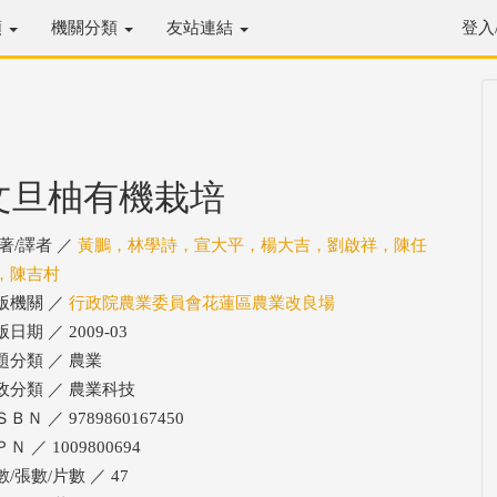
類
機關分類
友站連結
登入
文旦柚有機栽培
/著/譯者 ／
黃鵬，林學詩，宣大平，楊大吉，劉啟祥，陳任
，陳吉村
版機關 ／
行政院農業委員會花蓮區農業改良場
日期 ／ 2009-03
題分類 ／ 農業
政分類 ／ 農業科技
ＢＮ ／ 9789860167450
Ｎ ／ 1009800694
數/張數/片數 ／ 47