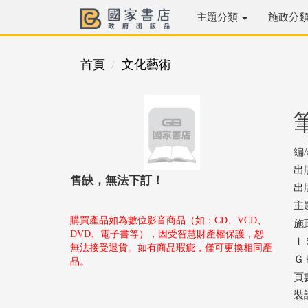
主題分類
施政分
首頁
文化藝術
編
出
售缺，無法下訂！
出版
主
購買產品如為數位影音商品（如：CD、VCD、
施
DVD、電子書等），因受智慧財產權保護，恕
ＩＳ
無法接受退貨。如有商品瑕疵，僅可更換相同產
ＧＰ
品。
頁
裝