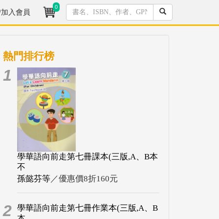
0
/加入會員
熱門排行榜
1
學華語向前走第七冊課本(三版,A、B本
不
孫懿芬等
／優惠價8折160元
2
學華語向前走第七冊作業本(三版,A、B
本