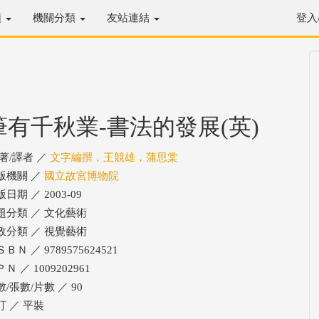
類
機關分類
友站連結
登入
筆有千秋業-書法的發展(英)
/著/譯者 ／
文字編撰，王競雄，蒲思棠
版機關 ／
國立故宮博物院
日期 ／ 2003-09
題分類 ／ 文化藝術
政分類 ／ 視覺藝術
ＢＮ ／ 9789575624521
Ｎ ／ 1009202961
數/張數/片數 ／ 90
訂 ／ 平裝