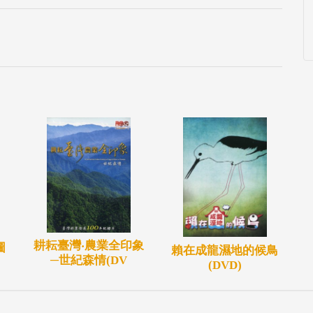
耕耘臺灣‧農業全印象
圖
賴在成龍濕地的候鳥
─世紀森情(DV
(DVD)