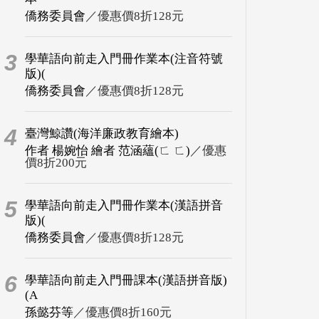
僑務委員會
／優惠價8折128元
3
學華語向前走入門冊作業本(注音符號
版)(
僑務委員會
／優惠價8折128元
4
臺灣鯨讚(海洋廉政教育繪本)
作者 楊婉怡 繪者 范涵蘊(ㄈ ㄈ)
／優惠
價8折200元
5
學華語向前走入門冊作業本(漢語拼音
版)(
僑務委員會
／優惠價8折128元
6
學華語向前走入門冊課本(漢語拼音版)
(A
孫懿芬等
／優惠價8折160元