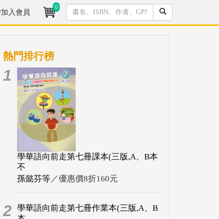
0
/加入會員
熱門排行榜
1
學華語向前走第七冊課本(三版,A、B本
不
孫懿芬等
／優惠價8折160元
2
學華語向前走第七冊作業本(三版,A、B
本