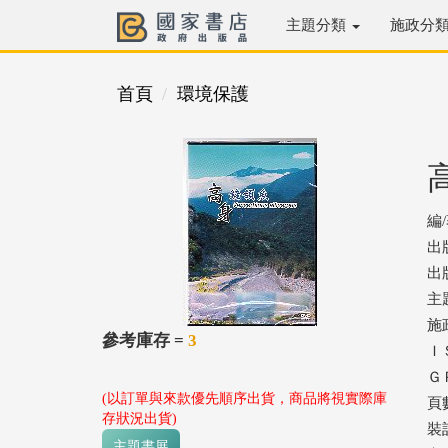
主題分類
施政分
首頁
環境保護
編
出
出版
主
施
參考庫存 =
3
ＩＳ
ＧＰ
(以訂單與來款優先順序出貨，商品將視實際庫
頁
存狀況出貨)
裝
主題書展