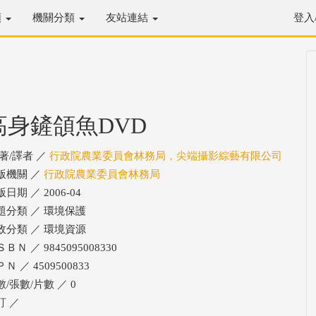
類
機關分類
友站連結
登入
高身鏟頜魚DVD
/著/譯者 ／
行政院農業委員會林務局，尖端攝影綜藝有限公司
版機關 ／
行政院農業委員會林務局
日期 ／ 2006-04
題分類 ／ 環境保護
政分類 ／ 環境資源
ＢＮ ／ 9845095008330
Ｎ ／ 4509500833
數/張數/片數 ／ 0
訂 ／