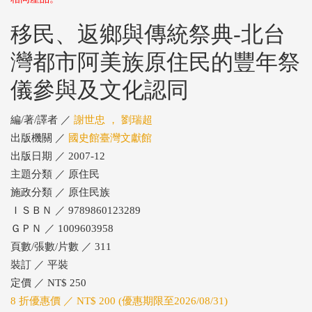
移民、返鄉與傳統祭典-北台
灣都市阿美族原住民的豐年祭
儀參與及文化認同
編/著/譯者 ／
謝世忠 ， 劉瑞超
出版機關 ／
國史館臺灣文獻館
出版日期 ／ 2007-12
主題分類 ／ 原住民
施政分類 ／ 原住民族
ＩＳＢＮ ／ 9789860123289
ＧＰＮ ／ 1009603958
頁數/張數/片數 ／ 311
裝訂 ／ 平裝
定價 ／ NT$ 250
8 折優惠價 ／ NT$ 200 (優惠期限至2026/08/31)