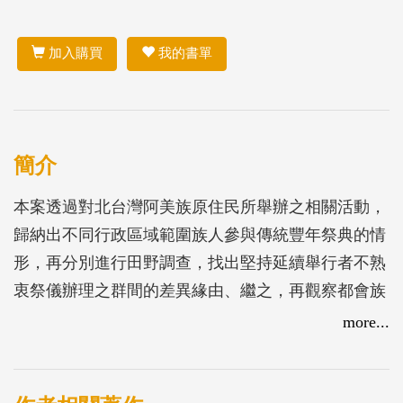
加入購買
我的書單
簡介
本案透過對北台灣阿美族原住民所舉辦之相關活動，
歸納出不同行政區域範圍族人參與傳統豐年祭典的情
形，再分別進行田野調查，找出堅持延續舉行者不熟
衷祭儀辦理之群間的差異緣由、繼之，再觀察都會族
人與原鄉部落間的連繫景況，透過都會與原鄉間人口
more...
移動和祭典舉辦及參與的動態性分析，史讀者充分瞭
解傳統祭典在當下存在及質。