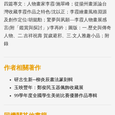
四篇專文：人物畫家李霞/施翠峰；從揚州畫派論台
灣收藏李霞作品之特色/沈以正；李霞繪畫風格淵源
及創作定位/胡懿勳；驚夢與夙願—李霞人物畫展感
言(附「鑑賞與探討」)/李再鈐；圖版：一.歷史與傳奇
人物、二.吉祥祝壽 賀歲避邪、三.文人雅趣小品；附
錄
作者相關著作
研古生新─柳炎辰書法篆刻輯
玉映豐年：鄭俊民玉器佩飾收藏展
99學年度全國學生美術比賽優勝作品專輯