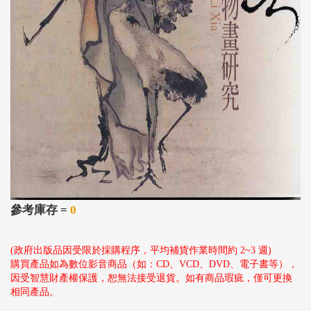
參考庫存 =
0
(政府出版品因受限於採購程序，平均補貨作業時間約 2~3 週)
購買產品如為數位影音商品（如：CD、VCD、DVD、電子書等），
因受智慧財產權保護，恕無法接受退貨。如有商品瑕疵，僅可更換
相同產品。