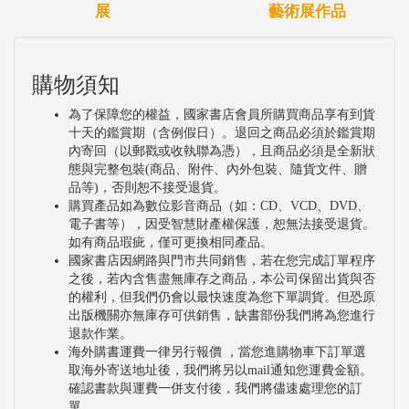
展
藝術展作品
購物須知
為了保障您的權益，國家書店會員所購買商品享有到貨
十天的鑑賞期（含例假日）。退回之商品必須於鑑賞期
內寄回（以郵戳或收執聯為憑），且商品必須是全新狀
態與完整包裝(商品、附件、內外包裝、隨貨文件、贈
品等)，否則恕不接受退貨。
購買產品如為數位影音商品（如：CD、VCD、DVD、
電子書等），因受智慧財產權保護，恕無法接受退貨。
如有商品瑕疵，僅可更換相同產品。
國家書店因網路與門市共同銷售，若在您完成訂單程序
之後，若內含售盡無庫存之商品，本公司保留出貨與否
的權利，但我們仍會以最快速度為您下單調貨。但恐原
出版機關亦無庫存可供銷售，缺書部份我們將為您進行
退款作業。
海外購書運費一律另行報價 ，當您進購物車下訂單選
取海外寄送地址後，我們將另以mail通知您運費金額。
確認書款與運費一併支付後，我們將儘速處理您的訂
單。