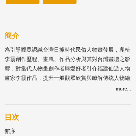
簡介
為引導觀眾認識台灣日據時代民俗人物畫發展，爬梳
李霞創作歷程、畫風、作品分析與其對台灣畫壇之影
響，對當代人物畫創作者與愛好者引介福建仙遊人物
畫家李霞作品，提升一般觀眾欣賞與瞭解傳統人物繪
畫的興趣，對本土先民藝術家與藝術成就之再認識，
more...
於4月6日至5月13日舉辦「李霞的人物畫」展，本書
為展覽圖錄，包含展品圖片60張，另有施翠峰、沈以
正、胡懿勳等人撰寫之研究專文約35,000字，附錄王
目次
耀庭、余啟鏘、李霞昔日展覽等相關資料。
館序