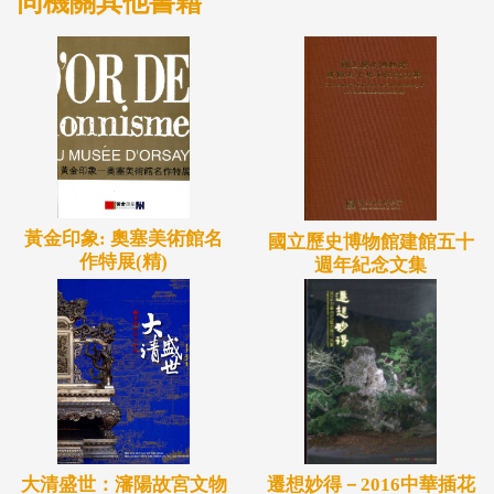
同機關其他書籍
黃金印象: 奧塞美術館名
國立歷史博物館建館五十
作特展(精)
週年紀念文集
大清盛世：瀋陽故宮文物
遷想妙得－2016中華插花