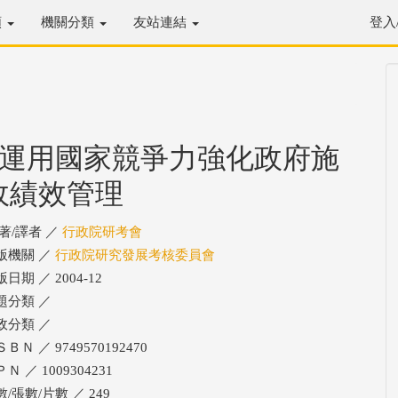
類
機關分類
友站連結
登入
●運用國家競爭力強化政府施
政績效管理
/著/譯者 ／
行政院研考會
版機關 ／
行政院研究發展考核委員會
日期 ／ 2004-12
題分類 ／
政分類 ／
ＢＮ ／ 9749570192470
Ｎ ／ 1009304231
/張數/片數 ／ 249