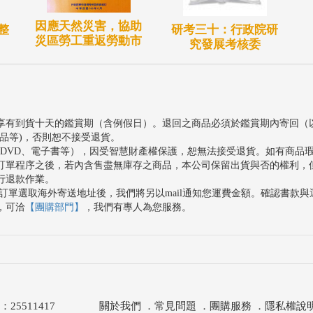
因應天然災害，協助
整
研考三十：行政院研
災區勞工重返勞動市
究發展考核委
享有到貨十天的鑑賞期（含例假日）。退回之商品必須於鑑賞期內寄回（
品等)，否則恕不接受退貨。
、DVD、電子書等），因受智慧財產權保護，恕無法接受退貨。如有商品
訂單程序之後，若內含售盡無庫存之商品，本公司保留出貨與否的權利，
行退款作業。
訂單選取海外寄送地址後，我們將另以mail通知您運費金額。確認書款
，可洽
【團購部門】
，我們有專人為您服務。
511417
關於我們
．
常見問題
．
團購服務
．
隱私權說