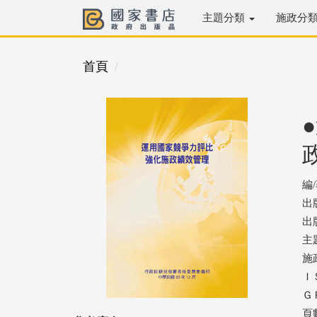
主題分類
施政分
首頁
編
出
出版
主
施
ＩＳ
ＧＰ
頁數