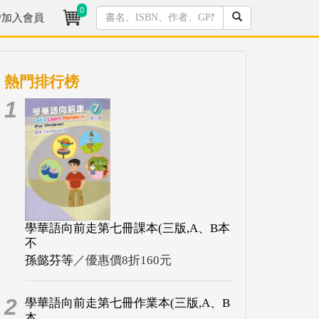
0
/加入會員
熱門排行榜
1
學華語向前走第七冊課本(三版,A、B本
不
孫懿芬等
／優惠價8折160元
2
學華語向前走第七冊作業本(三版,A、B
本