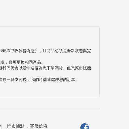
以郵戳或收執聯為憑），且商品必須是全新狀態與完
瑕疵，僅可更換相同產品。
但我們仍會以最快速度為您下單調貨。但恐原出版機
與運費一併支付後，我們將儘速處理您的訂單。
明
．
門市據點
．
客服信箱