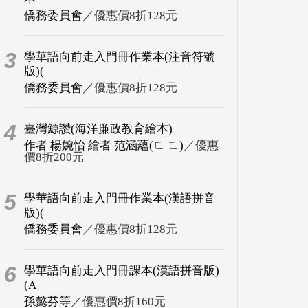
僑務委員會
／優惠價8折128元
3
學華語向前走入門冊作業本(注音符號
版)(
僑務委員會
／優惠價8折128元
4
臺灣鯨讚(海洋廉政教育繪本)
作者 楊婉怡 繪者 范涵蘊(ㄈ ㄈ)
／優惠
價8折200元
5
學華語向前走入門冊作業本(漢語拼音
版)(
僑務委員會
／優惠價8折128元
6
學華語向前走入門冊課本(漢語拼音版)
(A
孫懿芬等
／優惠價8折160元