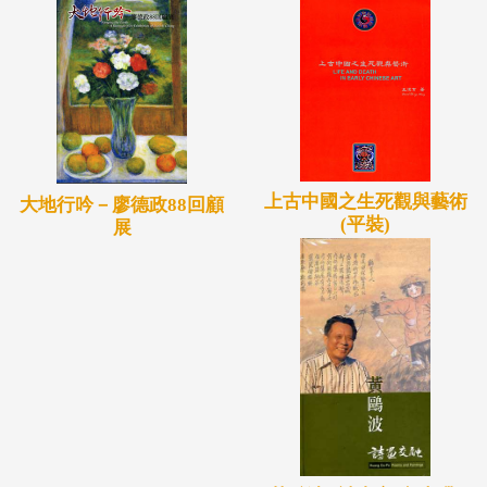
上古中國之生死觀與藝術
大地行吟－廖德政88回顧
(平裝)
展