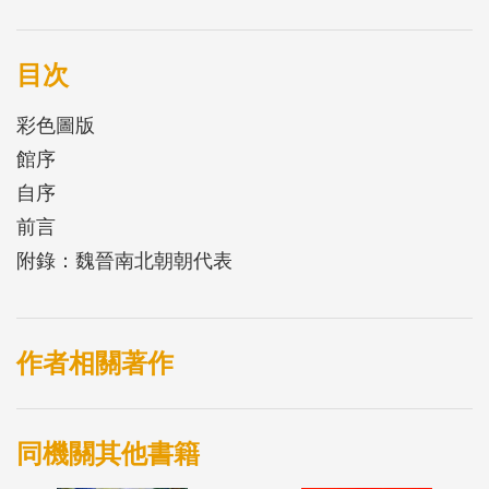
三：(1)就傳統政治文化的發展言，魏晉南北朝是儒家
思想與制度得到完全確定的時代，傳統政治文化及其
衍生出生的格局自此萬不離其宗；(2)從民族互動關係
目次
言，五胡及北魏的歷史經驗直接影響到唐宋以後的多
彩色圖版
民族王朝之性格形成；(3)從士庶生活領域看，反儒家
館序
的社會心理卻是古典工藝美術及當時士人意
自序
前言
附錄：魏晉南北朝朝代表
作者相關著作
同機關其他書籍