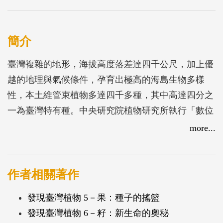
簡介
臺灣複雜的地形，海拔高度落差達四千公尺，加上優
越的地理與氣候條件，孕育出極高的海島生物多樣
性，本土維管束植物多達四千多種，其中高達四分之
一為臺灣特有種。中央研究院植物研究所執行「數位
典藏國家型科技計畫：臺灣本土植物數位典藏計
more...
畫」，將本所標本館典藏之十萬份標本數位化並進行
「臺灣本土植物資料庫」建置。
作者相關著作
「數位典藏國家型科技計畫的創意加值計畫：發現臺
發現臺灣植物 5－果：種子的搖籃
灣植物」則將「臺灣本土植物資料庫」加值，轉化成
發現臺灣植物 6－籽：新生命的奧秘
一般社會大眾均能檢索查詢使用；使該資料庫成為教