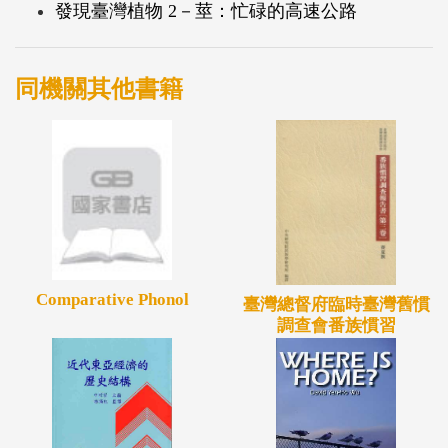
發現臺灣植物 2－莖：忙碌的高速公路
師教學的輔助教材，以及學童進階學習的參考資料
庫。為紮根植物科普教育，使國人有系統的認識本土
植物，本計畫同時以國小中、高年級學生為對象，產
同機關其他書籍
出六本「發現臺灣植物系列」百科圖書，以植物六大
器官—根、莖、葉、花、果、種子為基本架構，結合
本多媒體網站的互動、遠距傳播優勢，帶領初學者進
入植物世界，發現臺灣本土植物。
前往
「發現臺灣植物」網站
Comparative Phonol
臺灣總督府臨時臺灣舊慣
調查會番族慣習