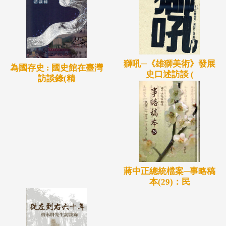
獅吼─《雄獅美術》發展
為國存史 : 國史館在臺灣
史口述訪談 (
訪談錄(精
蔣中正總統檔案─事略稿
本(29)：民