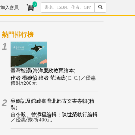
0
/加入會員
熱門排行榜
1
臺灣鯨讚(海洋廉政教育繪本)
作者 楊婉怡 繪者 范涵蘊(ㄈ ㄈ)
／優惠
價8折200元
2
吳鶴記及館藏臺灣北部古文書專輯(精
裝)
曾令毅、曾添福編輯；陳世榮執行編輯
／優惠價8折400元