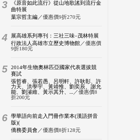
3
《原音如此流行》從山地歌謠到流行金
曲特展
葉宗哲主編
／優惠價9折270元
4
展高雄系列專刊：三社三味–茂林特展
行政法人高雄市立歷史博物館
／優惠價
9折180元
5
2014年生物奧林匹亞國家代表選拔競
賽試
張哲睿、張若愚、呂明軒、許耿彰、許
力天、洪學宇、黃靖惟、劉奕辰、謝允
能、劉濬維、黃示其升、...
／優惠價8
折200元
6
學華語向前走入門冊作業本(漢語拼音
版)(
僑務委員會
／優惠價8折128元