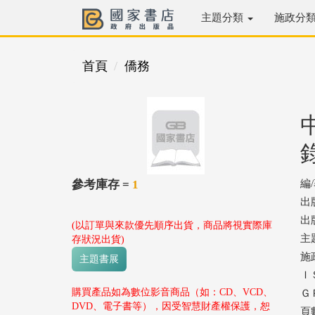
主題分類
施政分
首頁
僑務
參考庫存 =
1
編
出
出版
(以訂單與來款優先順序出貨，商品將視實際庫
主
存狀況出貨)
施
主題書展
ＩＳ
購買產品如為數位影音商品（如：CD、VCD、
ＧＰ
DVD、電子書等），因受智慧財產權保護，恕
頁數