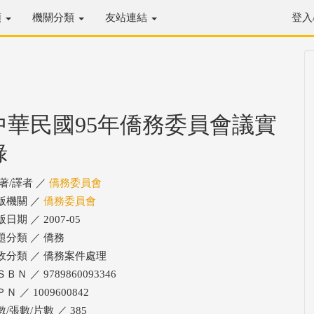
類
機關分類
友站連結
登入
中華民國95年僑務委員會議實
錄
/著/譯者 ／
僑務委員會
版機關 ／
僑務委員會
日期 ／ 2007-05
題分類 ／ 僑務
政分類 ／ 僑務案件處理
ＢＮ ／ 9789860093346
Ｎ ／ 1009600842
/張數/片數 ／ 385