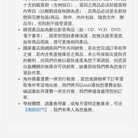
十天的鑑賞期（含例假日）。退回之商品必須於鑑賞期
內寄回（以郵戳或收執聯為憑），且商品必須是全新狀
態與完整包裝(商品、附件、內外包裝、隨貨文件、贈
品等)，否則恕不接受退貨。
購買產品如為數位影音商品（如：CD、VCD、DVD、
電子書等），因受智慧財產權保護，恕無法接受退貨。
如有商品瑕疵，僅可更換相同產品。
國家書店因網路與門市共同銷售，若在您完成訂單程序
之後，若內含售盡無庫存之商品，本公司保留出貨與否
的權利，但我們仍會以最快速度為您下單調貨。但恐原
出版機關亦無庫存可供銷售，缺書部份我們將為您進行
退款作業。
海外購書運費一律另行報價 ，當您進購物車下訂單選
取海外寄送地址後，我們將另以mail通知您運費金額。
確認書款與運費一併支付後，我們將儘速處理您的訂
單。
學校團體、讀書會用書，或每月需特定數量者，可洽
【團購部門】
，我們有專人為您服務。