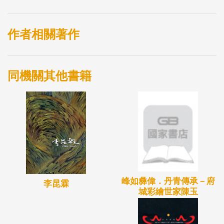
作者相關著作
同機關其他書籍
峰如彝偉．丹青傳承－府
李昆霖
城彩繪世家陳玉