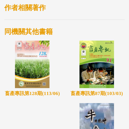
與傳統的草原研究具有互補性，將二者結合起來，可
作者相關著作
以改善現有的草原管理體系。至於天然草地應採取粗
放式經營或集約化經營，也是一個爭論不休的議題，
同機關其他書籍
如何將集約化經營理念適度應用於粗放式畜牧生產，
則
畜產專訊第87期(103/03)
畜產專訊第128期(113/06)