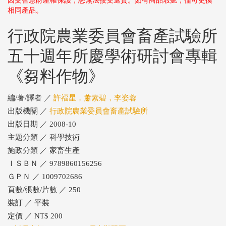
因受智慧財產權保護，恕無法接受退貨。如有商品瑕疵，僅可更換
相同產品。
行政院農業委員會畜產試驗所
五十週年所慶學術研討會專輯
《芻料作物》
編/著/譯者 ／
許福星，蕭素碧，李姿蓉
出版機關 ／
行政院農業委員會畜產試驗所
出版日期 ／ 2008-10
主題分類 ／ 科學技術
施政分類 ／ 家畜生產
ＩＳＢＮ ／ 9789860156256
ＧＰＮ ／ 1009702686
頁數/張數/片數 ／ 250
裝訂 ／ 平裝
定價 ／ NT$ 200