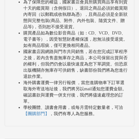
為了保障您的權益，國家書店會員所購買商品享有到貨
十天的鑑賞期（含例假日）。退回之商品必須於鑑賞期
內寄回（以郵戳或收執聯為憑），且商品必須是全新狀
態與完整包裝(商品、附件、內外包裝、隨貨文件、贈
品等)，否則恕不接受退貨。
購買產品如為數位影音商品（如：CD、VCD、DVD、
電子書等），因受智慧財產權保護，恕無法接受退貨。
如有商品瑕疵，僅可更換相同產品。
國家書店因網路與門市共同銷售，若在您完成訂單程序
之後，若內含售盡無庫存之商品，本公司保留出貨與否
的權利，但我們仍會以最快速度為您下單調貨。但恐原
出版機關亦無庫存可供銷售，缺書部份我們將為您進行
退款作業。
海外購書運費一律另行報價 ，當您進購物車下訂單選
取海外寄送地址後，我們將另以mail通知您運費金額。
確認書款與運費一併支付後，我們將儘速處理您的訂
單。
學校團體、讀書會用書，或每月需特定數量者，可洽
【團購部門】
，我們有專人為您服務。