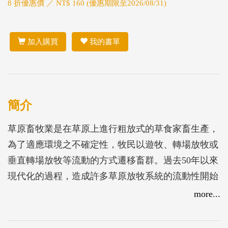
8 折優惠價 ／ NT$ 160 (優惠期限至2026/08/31)
加入購買
我的書單
簡介
草原畜牧業是在草原上進行粗放式的草食家畜生產，
為了適應環境之不確定性，牧民以遊牧、轉場放牧或
垂直轉場放牧等流動的方式遷移畜群。過去50年以來
現代化的過程，造成許多草原放牧系統的流動性開始
下降，除了對生態環境產生不良的影響外，還會帶來
more...
潛在的社會和經濟損失。此外為了適應環境之不確定
性，草原本土知識為牧民提供靈活的草場管理策略，