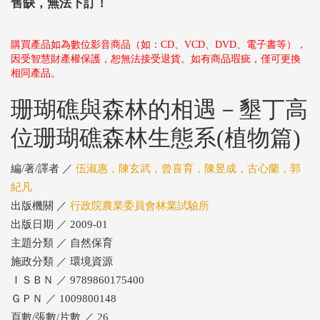
售缺，無法下訂！
購買產品如為數位影音商品（如：CD、VCD、DVD、電子書等），
因受智慧財產權保護，恕無法接受退貨。如有商品瑕疵，僅可更換
相同產品。
珊瑚礁與森林的相遇－墾丁高
位珊瑚礁森林生態系(植物篇)
編/著/譯者 ／
伍淑惠，陳玄武，曾喜育，陳昱成，古心蘭，郭
紀凡
出版機關 ／
行政院農業委員會林業試驗所
出版日期 ／ 2009-01
主題分類 ／ 自然保育
施政分類 ／ 環境資源
ＩＳＢＮ ／ 9789860175400
ＧＰＮ ／ 1009800148
頁數/張數/片數 ／ 26