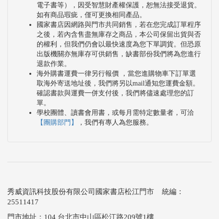
電子書等），因受智慧財產權保護，恕無法接受退貨。
如有商品瑕疵，僅可更換相同產品。
國家書店因網路與門市共同銷售，若在您完成訂單程序
之後，若內含售盡無庫存之商品，本公司保留出貨與否
的權利，但我們仍會以最快速度為您下單調貨。但恐原
出版機關亦無庫存可供銷售，缺書部份我們將為您進行
退款作業。
海外購書運費一律另行報價 ，當您進購物車下訂單選
取海外寄送地址後，我們將另以mail通知您運費金額。
確認書款與運費一併支付後，我們將儘速處理您的訂
單。
學校團體、讀書會用書，或每月需特定數量者，可洽
【團購部門】
，我們有專人為您服務。
秀威資訊科技股份有限公司國家書店松江門市 統編：
25511417
門市地址：104 台北市中山區松江路209號1樓