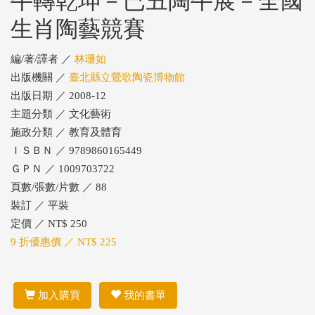
牛轉乾坤－已丑陶牛展－全國
生肖陶藝競賽
編/著/譯者 ／
林珊如
出版機關 ／
臺北縣立鶯歌陶瓷博物館
出版日期 ／ 2008-12
主題分類 ／ 文化藝術
施政分類 ／ 教育及體育
ＩＳＢＮ ／ 9789860165449
ＧＰＮ ／ 1009703722
頁數/張數/片數 ／ 88
裝訂 ／ 平裝
定價 ／ NT$ 250
9 折優惠價 ／ NT$ 225
加入購買
我的書單