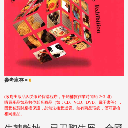
參考庫存 =
0
(政府出版品因受限於採購程序，平均補貨作業時間約 2~3 週)
購買產品如為數位影音商品（如：CD、VCD、DVD、電子書等），
因受智慧財產權保護，恕無法接受退貨。如有商品瑕疵，僅可更換
相同產品。