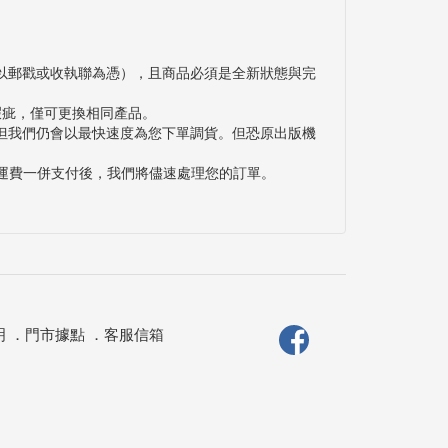
以郵戳或收執聯為憑），且商品必須是全新狀態與完
瑕疵，僅可更換相同產品。
但我們仍會以最快速度為您下單調貨。但恐原出版機
與運費一併支付後，我們將儘速處理您的訂單。
明
．
門市據點
．
客服信箱