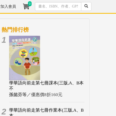
0
/加入會員
熱門排行榜
1
學華語向前走第七冊課本(三版,A、B本
不
孫懿芬等
／優惠價8折160元
2
學華語向前走第七冊作業本(三版,A、B
本