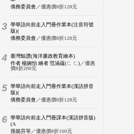
僑務委員會
／優惠價8折128元
3
學華語向前走入門冊作業本(注音符號
版)(
僑務委員會
／優惠價8折128元
4
臺灣鯨讚(海洋廉政教育繪本)
作者 楊婉怡 繪者 范涵蘊(ㄈ ㄈ)
／優惠
價8折200元
5
學華語向前走入門冊作業本(漢語拼音
版)(
僑務委員會
／優惠價8折128元
6
學華語向前走入門冊課本(漢語拼音版)
(A
孫懿芬等
／優惠價8折160元