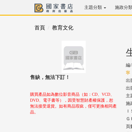
主題分類
施政分
首頁
教育文化
編
寧
售缺，無法下訂！
出
出版
購買產品如為數位影音商品（如：CD、VCD、
主
DVD、電子書等），因受智慧財產權保護，恕
施
無法接受退貨。如有商品瑕疵，僅可更換相同產
ＩＳ
品。
ＧＰ
頁數