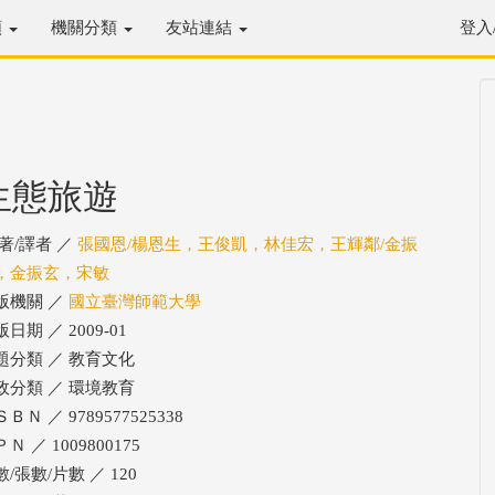
類
機關分類
友站連結
登入
生態旅遊
/著/譯者 ／
張國恩/楊恩生，王俊凱，林佳宏，王輝鄰/金振
，金振玄，宋敏
版機關 ／
國立臺灣師範大學
日期 ／ 2009-01
題分類 ／ 教育文化
政分類 ／ 環境教育
ＢＮ ／ 9789577525338
Ｎ ／ 1009800175
/張數/片數 ／ 120