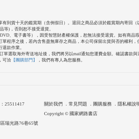
享有到貨十天的鑑賞期（含例假日）。退回之商品必須於鑑賞期內寄回（
品等)，否則恕不接受退貨。
、DVD、電子書等），因受智慧財產權保護，恕無法接受退貨。如有商品
訂單程序之後，若內含售盡無庫存之商品，本公司保留出貨與否的權利，
行退款作業。
訂單選取海外寄送地址後，我們將另以mail通知您運費金額。確認書款
，可洽
【團購部門】
，我們有專人為您服務。
511417
關於我們
．
常見問題
．
團購服務
．
隱私權說
Copyright © 國家網路書店
區瑞光路76巷65號