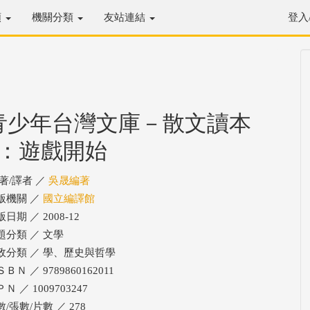
類
機關分類
友站連結
登入
青少年台灣文庫－散文讀本
1：遊戲開始
/著/譯者 ／
吳晟編著
版機關 ／
國立編譯館
日期 ／ 2008-12
題分類 ／ 文學
政分類 ／ 學、歷史與哲學
ＢＮ ／ 9789860162011
Ｎ ／ 1009703247
/張數/片數 ／ 278