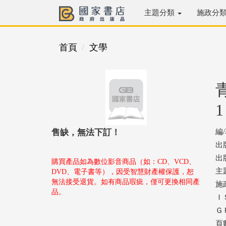
主題分類
施政分
首頁
文學
售缺，無法下訂！
編
出
出版
購買產品如為數位影音商品（如：CD、VCD、
主
DVD、電子書等），因受智慧財產權保護，恕
無法接受退貨。如有商品瑕疵，僅可更換相同產
施
品。
ＩＳ
ＧＰ
頁數