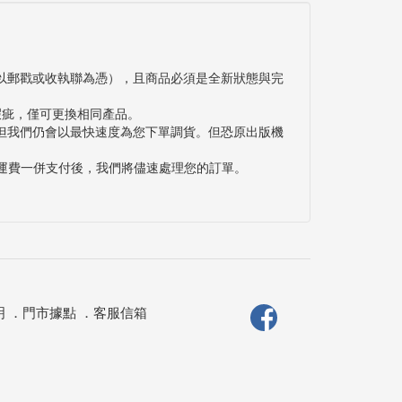
以郵戳或收執聯為憑），且商品必須是全新狀態與完
瑕疵，僅可更換相同產品。
但我們仍會以最快速度為您下單調貨。但恐原出版機
與運費一併支付後，我們將儘速處理您的訂單。
明
．
門市據點
．
客服信箱