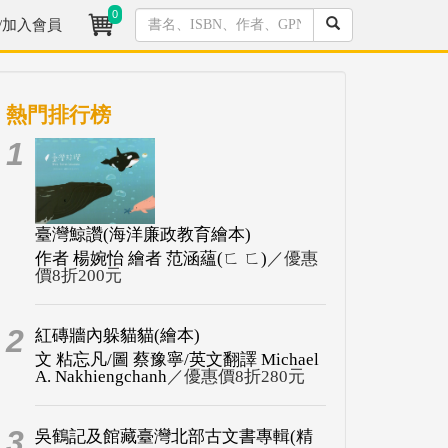
0
/加入會員
熱門排行榜
1
臺灣鯨讚(海洋廉政教育繪本)
作者 楊婉怡 繪者 范涵蘊(ㄈ ㄈ)
／優惠
價8折200元
2
紅磚牆內躲貓貓(繪本)
文 粘忘凡/圖 蔡豫寧/英文翻譯 Michael
A. Nakhiengchanh
／優惠價8折280元
3
吳鶴記及館藏臺灣北部古文書專輯(精