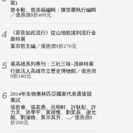
裝)
曾令毅、曾添福編輯；陳世榮執行編輯
／優惠價8折400元
4
《原音如此流行》從山地歌謠到流行金
曲特展
葉宗哲主編
／優惠價9折270元
5
展高雄系列專刊：三社三味–茂林特展
行政法人高雄市立歷史博物館
／優惠價
9折180元
6
2014年生物奧林匹亞國家代表選拔競
賽試
張哲睿、張若愚、呂明軒、許耿彰、許
力天、洪學宇、黃靖惟、劉奕辰、謝允
能、劉濬維、黃示其升、...
／優惠價8
折200元