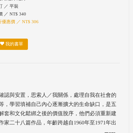
訂 ／ 平裝
 ／ NT$ 340
折優惠價 ／ NT$ 306
我的書單
確認與安置，思索人／我關係，處理自我在社會的
等，學習填補自己內心逐漸擴大的生命缺口，是五
解套和文化鬆綁之後的價值脫序，他們必須重新建
二十八篇作品，年齡跨越自1960年至1971年出
他們與前世代親友之間，由於社會文化與價值體系
more...