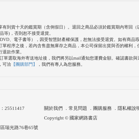
享有到貨十天的鑑賞期（含例假日）。退回之商品必須於鑑賞期內寄回（
品等)，否則恕不接受退貨。
、DVD、電子書等），因受智慧財產權保護，恕無法接受退貨。如有商品
訂單程序之後，若內含售盡無庫存之商品，本公司保留出貨與否的權利，
行退款作業。
訂單選取海外寄送地址後，我們將另以mail通知您運費金額。確認書款
，可洽
【團購部門】
，我們有專人為您服務。
511417
關於我們
．
常見問題
．
團購服務
．
隱私權說
Copyright © 國家網路書店
區瑞光路76巷65號