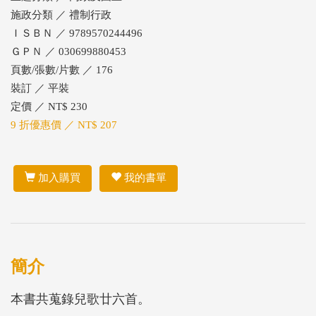
施政分類 ／ 禮制行政
ＩＳＢＮ ／ 9789570244496
ＧＰＮ ／ 030699880453
頁數/張數/片數 ／ 176
裝訂 ／ 平裝
定價 ／ NT$ 230
9 折優惠價 ／ NT$ 207
加入購買
我的書單
簡介
本書共蒐錄兒歌廿六首。