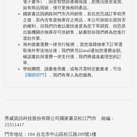
電子書等），因受智慧財產權保護，恕無法接受退貨。
如有商品瑕疵，僅可更換相同產品。
國家書店因網路與門市共同銷售，若在您完成訂單程序
之後，若內含售盡無庫存之商品，本公司保留出貨與否
的權利，但我們仍會以最快速度為您下單調貨。但恐原
出版機關亦無庫存可供銷售，缺書部份我們將為您進行
退款作業。
海外購書運費一律另行報價 ，當您進購物車下訂單選
取海外寄送地址後，我們將另以mail通知您運費金額。
確認書款與運費一併支付後，我們將儘速處理您的訂
單。
學校團體、讀書會用書，或每月需特定數量者，可洽
【團購部門】
，我們有專人為您服務。
秀威資訊科技股份有限公司國家書店松江門市 統編：
25511417
門市地址：104 台北市中山區松江路209號1樓