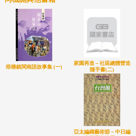
家園再造－社區總體營造
梧棲鎮閩南語故事集 (一)
隨手書(二)
亞太編織藝術節－中日編