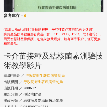
參考庫存 =
0
(政府出版品因受限於採購程序，平均補貨作業時間約 2~3 週)
購買產品如為數位影音商品（如：CD、VCD、DVD、電子書等），
因受智慧財產權保護，恕無法接受退貨。如有商品瑕疵，僅可更換
相同產品。
卡介苗接種及結核菌素測驗技
術教學影片
編/著/譯者 ／
行政院衛生署疾病管制局
出版機關 ／
行政院衛生署疾病管制局
出版日期 ／ 2008-12
主題分類 ／ 傳染病防治
施政分類 ／ 結核病及愛滋病防治業務
ＩＳＢＮ ／ 9845097040734